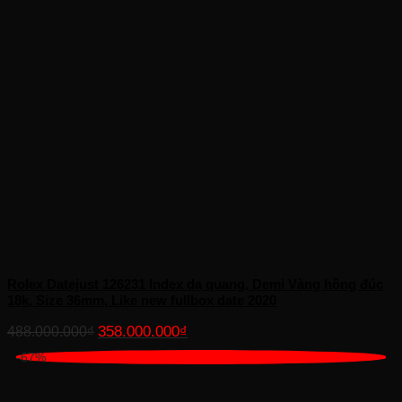
Rolex Datejust 126231 Index dạ quang, Demi Vàng hồng đúc
18k, Size 36mm, Like new fullbox date 2020
Giá
Giá
358.000.000
₫
488.000.000
₫
gốc
hiện
-67%
là:
tại
488.000.000₫.
là:
358.000.000₫.