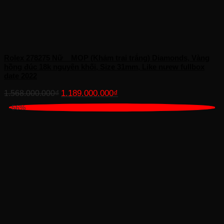
Rolex 278275 Nữ _ MOP (Khảm trai trắng) Diamonds, Vàng
hồng đúc 18k nguyên khối, Size 31mm, Like nưew fullbox
date 2022
Giá
Giá
1.189.000.000
₫
1.568.000.000
₫
gốc
hiện
-56%
là:
tại
1.568.000.000₫.
là:
1.189.000.000₫.