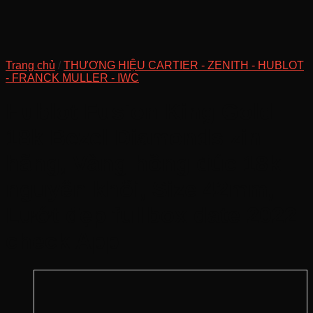
Trang chủ
/
THƯƠNG HIỆU CARTIER - ZENITH - HUBLOT
- FRANCK MULLER - IWC
Hublot Fusion King Gold
18k Bezel Diamonds zin
hãng, Vàng hồng đúc 18k
nguyên khối, Size 42mm,
Lướt đẹp fullbox date 2022
check App