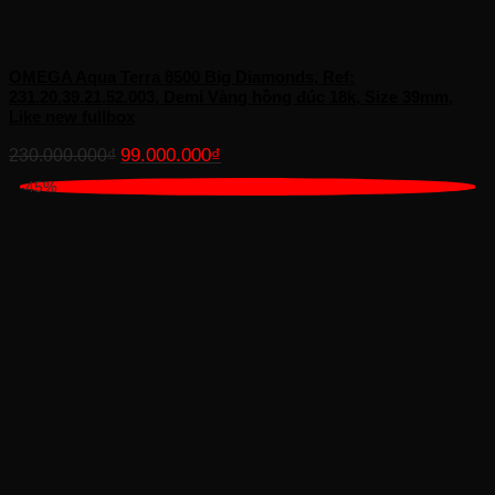
OMEGA Aqua Terra 8500 Big Diamonds, Ref:
231.20.39.21.52.003, Demi Vàng hồng đúc 18k, Size 39mm,
Like new fullbox
Giá
Giá
99.000.000
₫
230.000.000
₫
gốc
hiện
-45%
là:
tại
230.000.000₫.
là:
99.000.000₫.