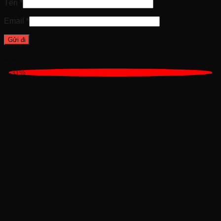
Tên
*
Email
*
Sản phẩm tương tự
-31%