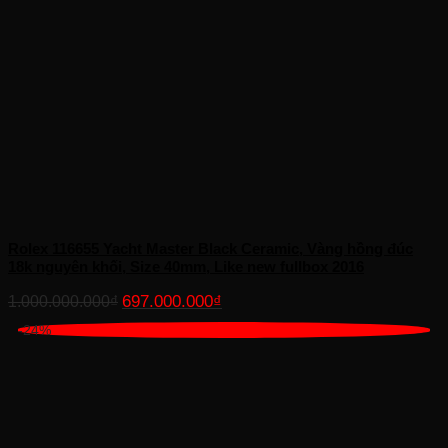
Rolex 116655 Yacht Master Black Ceramic, Vàng hồng đúc
18k nguyên khối, Size 40mm, Like new fullbox 2016
Giá
Giá
697.000.000
₫
1.000.000.000
₫
gốc
hiện
-24%
là:
tại
1.000.000.000₫.
là:
697.000.000₫.