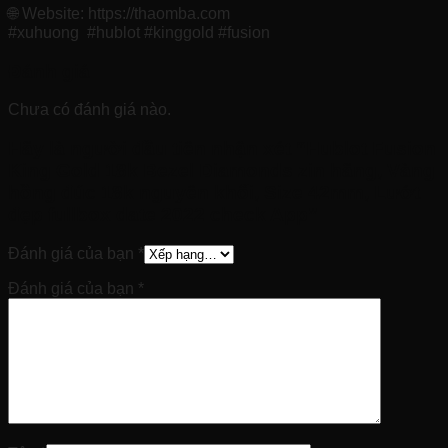
🌐 Website: https://thaomba.com
#xuhuong #hublot #kinggold #fusion
Đánh giá
Chưa có đánh giá nào.
Hãy là người đầu tiên nhận xét “Hublot Fusion
King Gold 18k Bezel Diamonds zin hãng, Vàng
hồng đúc 18k nguyên khối, Size 42mm, Lướt
đẹp fullbox date 2022 check App”
Đánh giá của bạn
*
Đánh giá của bạn
*