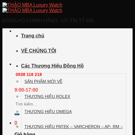
Skip
to
content
ĐỒNG HỒ CHÍNH HÃNG - UY TÍN TỶ ĐÔ
Trang chủ
VỀ CHÚNG TÔI
Call/Zalo/Viber
Các Thương Hiệu Đồng Hồ
0938 118 218
SẢN PHẨM MỚI VỀ
GIờ làm việc
9:00-17:00
THƯƠNG HIỆU ROLEX
Tìm
kiếm:
THƯƠNG HIỆU OMEGA
0
THƯƠNG HIỆU PATEK – VARCHERON – AP- RM –
Giỏ hàng