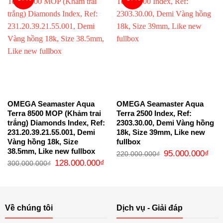
OMEGA Seamaster Aqua
OMEGA Seamaster Aqua
Terra 8500 MOP (Khảm trai
Terra 2500 Index, Ref:
trắng) Diamonds Index, Ref:
2303.30.00, Demi Vàng hồng
231.20.39.21.55.001, Demi
18k, Size 39mm, Like new
Vàng hồng 18k, Size
fullbox
38.5mm, Like new fullbox
Giá
Giá
95.000.000
₫
220.000.000
₫
gốc
hiện
Giá
Giá
128.000.000
₫
300.000.000
₫
là:
tại
gốc
hiện
220.000.000₫.
là:
là:
tại
95.0
300.000.000₫.
là:
128.000.000₫.
Về chúng tôi
Dịch vụ - Giải đáp