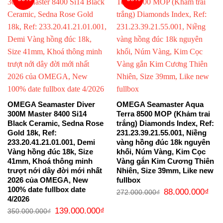
OMEGA Seamaster Diver
OMEGA Seamaster Aqua
300M Master 8400 Si14
Terra 8500 MOP (Khảm trai
Black Ceramic, Sedna Rose
trắng) Diamonds Index, Ref:
Gold 18k, Ref:
231.23.39.21.55.001, Niềng
233.20.41.21.01.001, Demi
vàng hồng đúc 18k nguyên
Vàng hồng đúc 18k, Size
khối, Núm Vàng, Kim Cọc
41mm, Khoá thông minh
Vàng gắn Kim Cương Thiên
trượt nới dây đời mới nhất
Nhiên, Size 39mm, Like new
2026 của OMEGA, New
fullbox
100% date fullbox date
Giá
Giá
88.000.000
₫
272.000.000
₫
gốc
hiện
4/2026
là:
tại
Giá
Giá
139.000.000
₫
272.000.000₫.
là:
350.000.000
₫
gốc
hiện
88.0
là:
tại