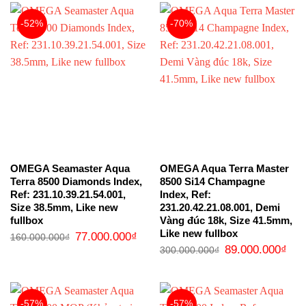
368.000.000₫.
-52%
-70%
OMEGA Seamaster Aqua
OMEGA Aqua Terra Master
Terra 8500 Diamonds Index,
8500 Si14 Champagne
Ref: 231.10.39.21.54.001,
Index, Ref:
Size 38.5mm, Like new
231.20.42.21.08.001, Demi
fullbox
Vàng đúc 18k, Size 41.5mm,
Like new fullbox
Giá
Giá
77.000.000
₫
160.000.000
₫
gốc
hiện
Giá
Giá
89.000.000
₫
300.000.000
₫
là:
tại
gốc
hiện
160.000.000₫.
là:
là:
tại
77.000.000₫.
300.000.000₫.
là:
89.0
-57%
-57%