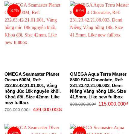
69.000.000₫.
98.0
-37%
-62%
OMEGA Seamaster Planet
OMEGA Aqua Terra Master
Ocean 600M, Ref:
8500 Si14 Chocolate, Ref:
232.63.42.21.01.001, Vàng
231.23.42.21.06.003, Demi
hồng đúc 18k nguyên khối,
Niềng Vàng hồng 18k, Size
Khoá đôi, Size 42mm, Like
41.5mm, Like new fullbox
new fullbox
Giá
Gi
115.000.000
₫
300.000.000
₫
gốc
hi
Giá
Giá
439.000.000
₫
700.000.000
₫
là:
tại
gốc
hiện
300.000.000₫.
là:
là:
tại
11
700.000.000₫.
là:
439.000.000₫.
-60%
-68%