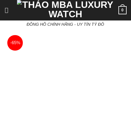
Skip
0
to
content
ĐỒNG HỒ CHÍNH HÃNG - UY TÍN TỶ ĐÔ
-65%