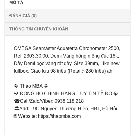
MÔ TẢ
ĐÁNH GIÁ (0)
THÔNG TIN CHUYỂN KHOẢN
OMEGA Seamaster Aquaterra Chronometer 2500,
Ref: 2303.30.00, Demi Vàng hồng niềng đúc 18k,
Dây Demi bọc vàng rất dầy, Size 39mm, Like new
fullbox. Giao lưu 98 triệu (Retail:~280 triệu) ah
————–
💎 Thảo MBA 💎
💎 ĐỒNG HỒ CHÍNH HÃNG – UY TÍN TỶ ĐÔ 💎
☎Call/Zalo/Viber: 0938 118 218
🏛Add: 19C Nguyễn Thượng Hiền, HBT, Hà Nội
🌐 Website: https://thaomba.com