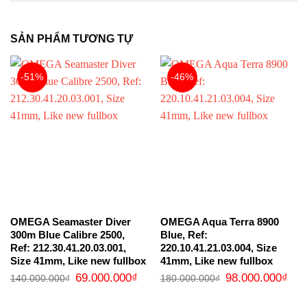
SẢN PHẨM TƯƠNG TỰ
-51%
-46%
OMEGA Seamaster Diver
OMEGA Aqua Terra 8900
300m Blue Calibre 2500,
Blue, Ref:
Ref: 212.30.41.20.03.001,
220.10.41.21.03.004, Size
Size 41mm, Like new fullbox
41mm, Like new fullbox
Giá
Giá
Giá
Giá
69.000.000
₫
98.000.000
₫
140.000.000
₫
180.000.000
₫
gốc
hiện
gốc
hiện
là:
tại
là:
tại
140.000.000₫.
là:
180.000.000₫.
là: