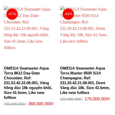
350.000.000₫.
là:
139.000.000₫.
-47%
-44%
OMEGA Seamaster Aqua
OMEGA Seamaster Aqua
Terra 8612 Day-Date
Terra Master 8500 Si14
Chocolate, Ref:
Champagne, Ref:
231.53.42.22.06.001, Vàng
231.20.42.21.08.001, Demi
hồng đúc 18k nguyên khối,
Vàng đúc 18k, Size 41.5mm,
Size 41.5mm, Like new
Like new fullbox
fullbox
Giá
Gi
179.000.000
₫
320.000.000
₫
gốc
hi
Giá
Giá
368.000.000
₫
700.000.000
₫
là:
tại
gốc
hiện
320.000.000₫.
là:
là:
tại
17
700.000.000₫.
là: