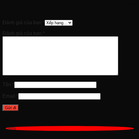
đúc 18k, Size 36mm, Like new fullbox date cao
2018”
Đánh giá của bạn
*
Đánh giá của bạn
*
Tên
*
Email
*
Sản phẩm tương tự
-18%