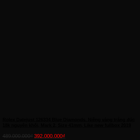
Rolex Datejust 126334 Blue Diamonds, Niềng vàng trắng đúc
18k nguyên khối, Mark 2, Size 41mm, Like new fullbox 2019
Giá
Giá
392.000.000
₫
489.000.000
₫