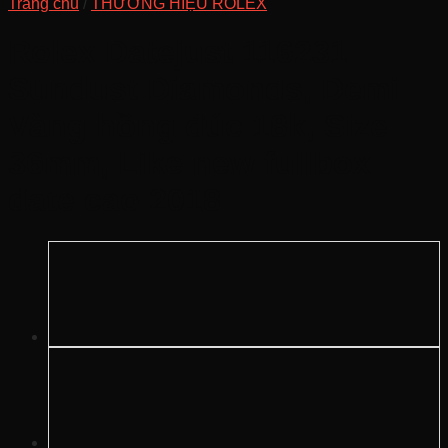
Trang chủ
/
THƯƠNG HIỆU ROLEX
Rolex Datejust 116231
Sundust Diamonds, Demi
Vàng hồng đúc 18k, Size
36mm, Like new fullbox
date cao 2018