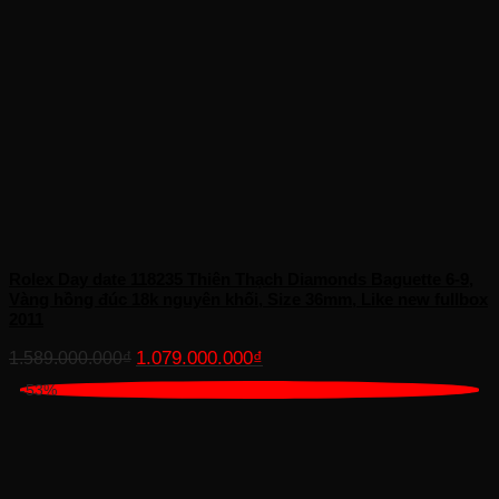
Rolex Day date 118235 Thiên Thạch Diamonds Baguette 6-9,
Vàng hồng đúc 18k nguyên khối, Size 36mm, Like new fullbox
2011
Giá
Giá
1.079.000.000
₫
1.589.000.000
₫
gốc
hiện
-53%
là:
tại
1.589.000.000₫.
là:
1.079.000.000₫.