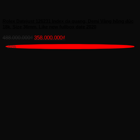
Rolex Datejust 126231 Index dạ quang, Demi Vàng hồng đúc
18k, Size 36mm, Like new fullbox date 2020
Giá
Giá
358.000.000
₫
488.000.000
₫
gốc
hiện
-20%
là:
tại
488.000.000₫.
là:
358.000.000₫.