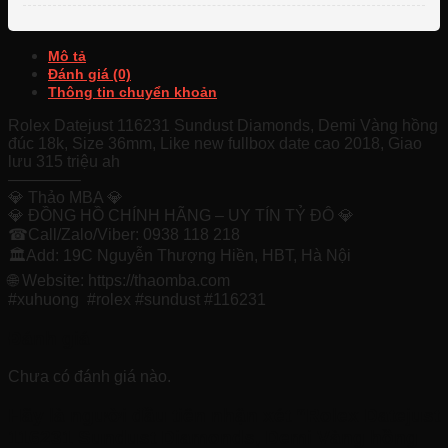
Mô tả
Đánh giá (0)
Thông tin chuyển khoản
Rolex Datejust 116231 Sundust Diamonds, Demi Vàng hồng
đúc 18k, Size 36mm, Like new fullbox date cao 2018, Giao
lưu 315 triệu ah
————–
💎 Thảo MBA 💎
💎 ĐỒNG HỒ CHÍNH HÃNG – UY TÍN TỶ ĐÔ 💎
☎Call/Zalo/Viber: 0938 118 218
🏛Add: 19C Nguyễn Thượng Hiền, HBT, Hà Nội
🌐 Website: https://thaomba.com
#xuhuong #rolex #sundust #116231
Đánh giá
Chưa có đánh giá nào.
Hãy là người đầu tiên nhận xét “Rolex Datejust
116231 Sundust Diamonds, Demi Vàng hồng