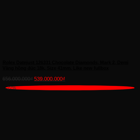
Rolex Datejust 126331 Chocolate Diamonds, Mark 2, Demi
Vàng hồng đúc 18k, Size 41mm, Like new fullbox
Giá
Giá
539.000.000
₫
656.000.000
₫
gốc
hiện
-27%
là:
tại
656.000.000₫.
là:
539.000.000₫.