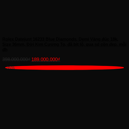
Rolex Datejust 16233 Blue Diamonds, Demi Vàng đúc 18k,
Size 36mm, Đời Kim Cương To, đã bịt lỗ, qua sd còn đẹp, mỗi
đh
Giá
Giá
189.000.000
₫
398.000.000
₫
gốc
hiện
-35%
là:
tại
398.000.000₫.
là:
189.000.000₫.