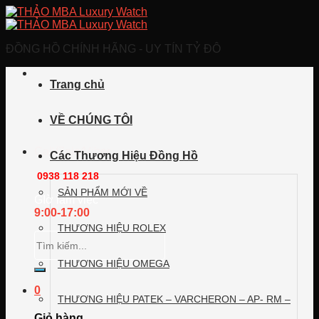
Skip
to
content
ĐỒNG HỒ CHÍNH HÃNG - UY TÍN TỶ ĐÔ
Trang chủ
VỀ CHÚNG TÔI
Call/Zalo/Viber
Các Thương Hiệu Đồng Hồ
0938 118 218
SẢN PHẨM MỚI VỀ
GIờ làm việc
9:00-17:00
THƯƠNG HIỆU ROLEX
Tìm
kiếm:
THƯƠNG HIỆU OMEGA
0
THƯƠNG HIỆU PATEK – VARCHERON – AP- RM –
Giỏ hàng