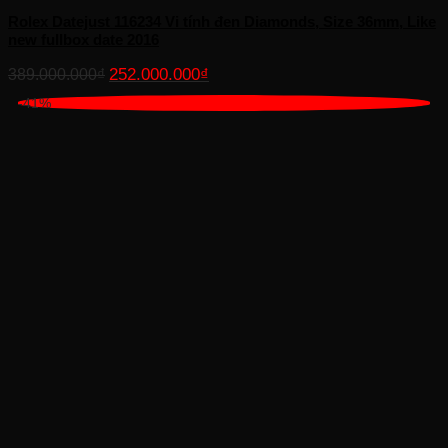
Rolex Datejust 116234 Vi tính đen Diamonds, Size 36mm, Like
new fullbox date 2016
Giá
Giá
252.000.000
₫
389.000.000
₫
gốc
hiện
-41%
là:
tại
389.000.000₫.
là:
252.000.000₫.