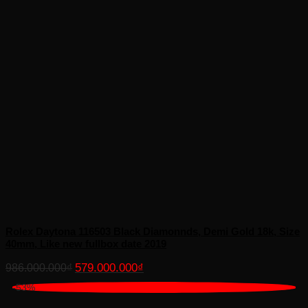
Rolex Daytona 116503 Black Diamonnds, Demi Gold 18k, Size
40mm, Like new fullbox date 2019
Giá
Giá
579.000.000
₫
986.000.000
₫
gốc
hiện
-53%
là:
tại
986.000.000₫.
là: