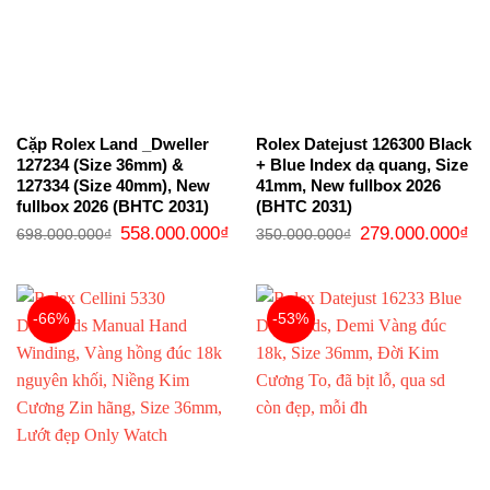
Cặp Rolex Land _Dweller
Rolex Datejust 126300 Black
127234 (Size 36mm) &
+ Blue Index dạ quang, Size
127334 (Size 40mm), New
41mm, New fullbox 2026
fullbox 2026 (BHTC 2031)
(BHTC 2031)
Giá
Giá
Giá
Gi
558.000.000
₫
279.000.000
₫
698.000.000
₫
350.000.000
₫
gốc
hiện
gốc
hi
là:
tại
là:
tại
698.000.000₫.
là:
350.000.000₫.
là:
558.000.000₫.
27
-66%
-53%