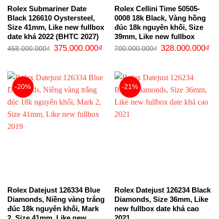
Rolex Submariner Date
Rolex Cellini Time 50505-
Black 126610 Oystersteel,
0008 18k Black, Vàng hồng
Size 41mm, Like new fullbox
đúc 18k nguyên khối, Size
date khá 2022 (BHTC 2027)
39mm, Like new fullbox
Giá
Giá
Giá
Gi
375.000.000
₫
328.000.000
₫
458.000.000
₫
700.000.000
₫
gốc
hiện
gốc
hi
là:
tại
là:
tại
458.000.000₫.
là:
700.000.000₫.
là:
375.000.000₫.
32
-20%
-21%
Rolex Datejust 126334 Blue
Rolex Datejust 126234 Black
Diamonds, Niềng vàng trắng
Diamonds, Size 36mm, Like
đúc 18k nguyên khối, Mark
new fullbox date khá cao
2, Size 41mm, Like new
2021