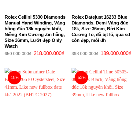
Rolex Cellini 5330 Diamonds
Rolex Datejust 16233 Blue
Manual Hand Winding, Vàng
Diamonds, Demi Vàng đúc
hồng đúc 18k nguyên khối,
18k, Size 36mm, Đời Kim
Niềng Kim Cương Zin hãng,
Cương To, đã bịt lỗ, qua sd
Size 36mm, Lướt đẹp Only
còn đẹp, mỗi đh
Watch
Giá
Giá
Giá
Gi
218.000.000
₫
189.000.000
₫
650.000.000
₫
398.000.000
₫
gốc
hiện
gốc
hi
là:
tại
là:
tại
650.000.000₫.
là:
398.000.000₫.
là:
218.000.000₫.
18
-18%
-53%