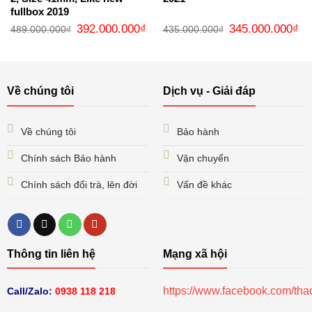
fullbox 2019
Giá
Giá
Giá
Gi
392.000.000
₫
345.000.000
₫
489.000.000
₫
435.000.000
₫
gốc
hiện
gốc
hi
là:
tại
là:
tại
489.000.000₫.
là:
435.000.000₫.
là:
392.000.000₫.
34
Về chúng tôi
Dịch vụ - Giải đáp
Về chúng tôi
Bảo hành
Chính sách Bảo hành
Vận chuyển
Chính sách đổi trà, lên đời
Vấn đề khác
Thông tin liên hệ
Mạng xã hội
https://www.facebook.com/th
Call/Zalo:
0938 118 218