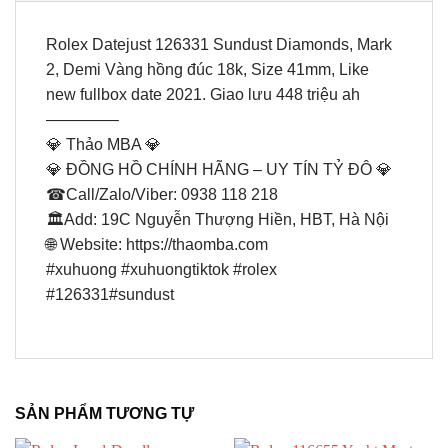
Rolex Datejust 126331 Sundust Diamonds, Mark
2, Demi Vàng hồng đúc 18k, Size 41mm, Like
new fullbox date 2021. Giao lưu 448 triệu ah
————–
💎 Thảo MBA 💎
💎 ĐỒNG HỒ CHÍNH HÃNG – UY TÍN TỶ ĐÔ 💎
☎Call/Zalo/Viber: 0938 118 218
🏛Add: 19C Nguyễn Thượng Hiền, HBT, Hà Nội
🌐 Website: https://thaomba.com
#xuhuong #xuhuongtiktok #rolex
#126331#sundust
SẢN PHẨM TƯƠNG TỰ