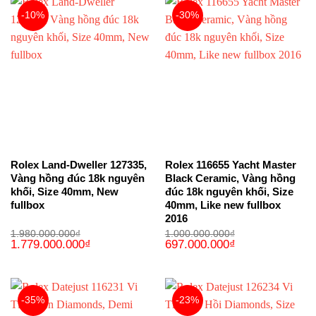
-10%
-30%
Rolex Land-Dweller 127335,
Rolex 116655 Yacht Master
Vàng hồng đúc 18k nguyên
Black Ceramic, Vàng hồng
khối, Size 40mm, New
đúc 18k nguyên khối, Size
fullbox
40mm, Like new fullbox
2016
1.980.000.000
₫
1.000.000.000
₫
Giá
Giá
Giá
Giá
1.779.000.000
₫
697.000.000
₫
gốc
hiện
gốc
hiện
là:
tại
là:
tại
1.980.000.000₫.
là:
1.000.000.000₫.
là:
1.779.000.000₫.
697.000.000₫.
-35%
-23%