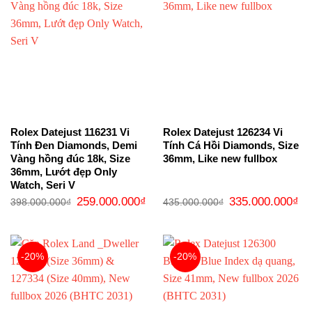
Rolex Datejust 116231 Vi
Rolex Datejust 126234 Vi
Tính Đen Diamonds, Demi
Tính Cá Hồi Diamonds, Size
Vàng hồng đúc 18k, Size
36mm, Like new fullbox
36mm, Lướt đẹp Only
Watch, Seri V
Giá
Giá
Giá
Gi
259.000.000
₫
335.000.000
₫
398.000.000
₫
435.000.000
₫
gốc
hiện
gốc
hi
là:
tại
là:
tại
398.000.000₫.
là:
435.000.000₫.
là:
259.000.000₫.
33
-20%
-20%