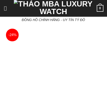
Skip
0
to
content
ĐỒNG HỒ CHÍNH HÃNG - UY TÍN TỶ ĐÔ
-24%