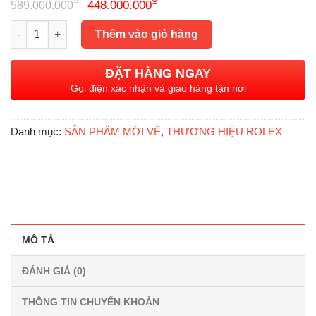
Giá
Giá
₫
₫
448.000.000
589.000.000
gốc
hiện
Rolex Datejust 126331 Sundust Diamonds, Mark 2, Demi Vàng h
là:
tại
Thêm vào giỏ hàng
589.000.000₫.
là:
448.000.000₫.
ĐẶT HÀNG NGAY
Gọi điện xác nhận và giao hàng tận nơi
Danh mục:
SẢN PHẨM MỚI VỀ
,
THƯƠNG HIỆU ROLEX
MÔ TẢ
ĐÁNH GIÁ (0)
THÔNG TIN CHUYỂN KHOẢN