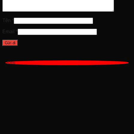
Tên
*
Email
*
Sản phẩm tương tự
-53%