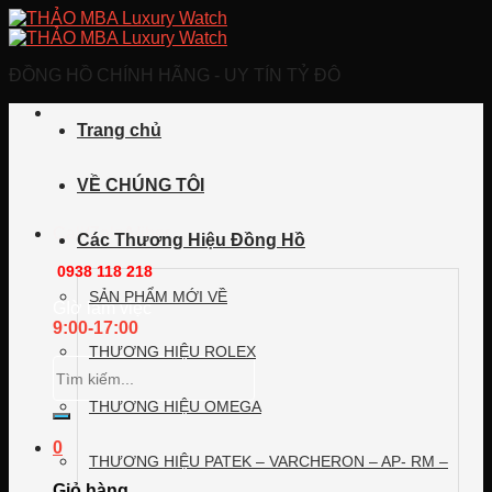
Skip
to
content
ĐỒNG HỒ CHÍNH HÃNG - UY TÍN TỶ ĐÔ
Trang chủ
VỀ CHÚNG TÔI
Call/Zalo/Viber
Các Thương Hiệu Đồng Hồ
0938 118 218
SẢN PHẨM MỚI VỀ
GIờ làm việc
9:00-17:00
THƯƠNG HIỆU ROLEX
Tìm
kiếm:
THƯƠNG HIỆU OMEGA
0
THƯƠNG HIỆU PATEK – VARCHERON – AP- RM –
Giỏ hàng