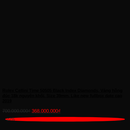
Rolex Cellini Time 50505 Black Index Diamonds, Vàng hồng
đúc 18k nguyên khối, Size 39mm, Like new fullbox date cao
2019
Giá
Giá
368.000.000
₫
700.000.000
₫
gốc
hiện
-27%
là:
tại
700.000.000₫.
là: