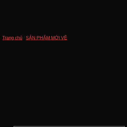
Trang chủ
/
SẢN PHẨM MỚI VỀ
Rolex Daydate 228345RBR
Chocolate Diamonds
Baguette, Niềng Kim
Cương Zin Hãng, Vàng
hồng đúc 18k nguyên khối,
Size 40mm, Like new
fullbox date 2022