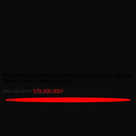
Rolex Daytona 116503 Black Diamonnds, Demi Gold 18k, Size
40mm, Like new fullbox date 2019
Giá
Giá
579.000.000
₫
986.000.000
₫
gốc
hiện
-32%
là:
tại
986.000.000₫.
là:
579.000.000₫.