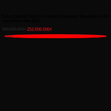
Rolex Datejust 116234 Vi tính đen Diamonds, Size 36mm, Like
new fullbox date 2016
Giá
Giá
252.000.000
₫
389.000.000
₫
gốc
hiện
-20%
là:
tại
389.000.000₫.
là:
252.000.000₫.