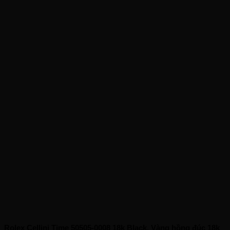
Rolex Cellini Time 50505-0008 18k Black, Vàng hồng đúc 18k