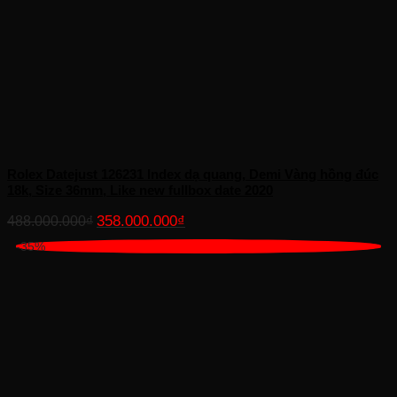
Rolex Datejust 126231 Index dạ quang, Demi Vàng hồng đúc
18k, Size 36mm, Like new fullbox date 2020
Giá
Giá
358.000.000
₫
488.000.000
₫
gốc
hiện
-35%
là:
tại
488.000.000₫.
là:
358.000.000₫.