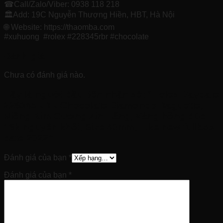
☎Call/Zalo/Viber: 0938 118 218
🏛Add: 19C Nguyễn Thượng Hiền, HBT, Hà Nội
🌐 Website: https://thaomba.com
#xuhuong #rolex #228345rbr #chocolate
Đánh giá
Chưa có đánh giá nào.
Hãy là người đầu tiên nhận xét “Rolex Daydate
228345RBR Chocolate Diamonds Baguette,
Niềng Kim Cương Zin Hãng, Vàng hồng đúc
18k nguyên khối, Size 40mm, Like new fullbox
date 2022”
Đánh giá của bạn
*
Đánh giá của bạn
*