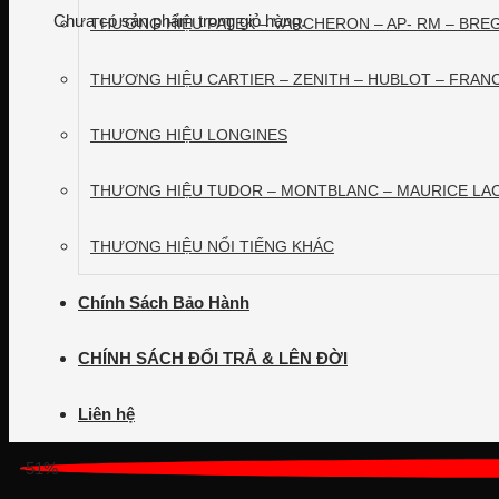
Chưa có sản phẩm trong giỏ hàng.
THƯƠNG HIỆU PATEK – VARCHERON – AP- RM – BRE
THƯƠNG HIỆU CARTIER – ZENITH – HUBLOT – FRAN
THƯƠNG HIỆU LONGINES
THƯƠNG HIỆU TUDOR – MONTBLANC – MAURICE LAC
THƯƠNG HIỆU NỔI TIẾNG KHÁC
Chính Sách Bảo Hành
CHÍNH SÁCH ĐỔI TRẢ & LÊN ĐỜI
Liên hệ
-51%