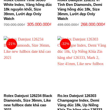
White Index, Vàng hồng đúc
Tính Đen Diamonds, Demi
18k nguyên khối, Size
Vàng hồng đúc 18k, Size
39mm, Lướt đẹp Only
36mm, Lướt đẹp Only
Watch
Watch
Giá
Giá
Giá
Gi
305.000.000
₫
268.000.000
₫
700.000.000
₫
498.000.000
₫
gốc
hiện
gốc
hi
là:
tại
là:
tại
700.000.000₫.
là:
498.000.000₫.
là:
305.000.000₫.
26
-21%
-32%
Rolex Datejust 126234 Black
Ro.lex Datejust 126303
Diamonds, Size 36mm, Like
Champagne Index, Demi
new fullbox date khá cao
Vàng đúc 18k, Up Niềng
2021
Khía Zin hãng như 126333,