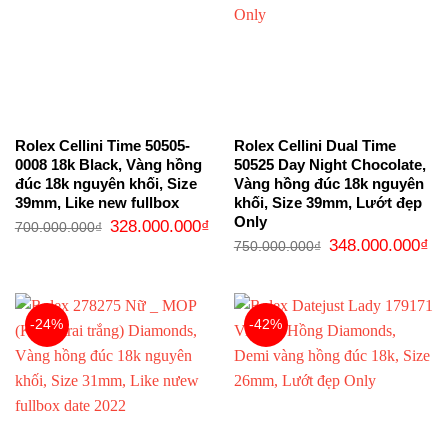
Rolex Cellini Time 50505-
Rolex Cellini Dual Time
0008 18k Black, Vàng hồng
50525 Day Night Chocolate,
đúc 18k nguyên khối, Size
Vàng hồng đúc 18k nguyên
39mm, Like new fullbox
khối, Size 39mm, Lướt đẹp
Only
Giá
Giá
328.000.000
₫
700.000.000
₫
gốc
hiện
Giá
Gi
348.000.000
₫
750.000.000
₫
là:
tại
gốc
hi
700.000.000₫.
là:
là:
tại
328.000.000₫.
750.000.000₫.
là:
34
-24%
-42%