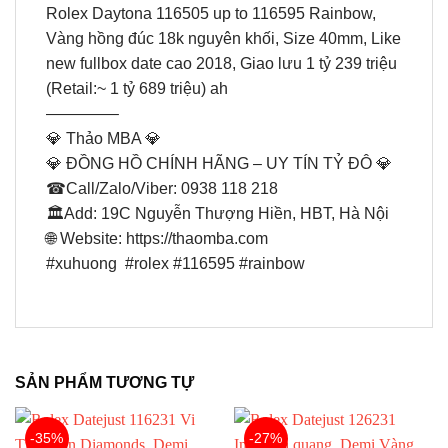
Rolex Daytona 116505 up to 116595 Rainbow,
Vàng hồng đúc 18k nguyên khối, Size 40mm, Like
new fullbox date cao 2018, Giao lưu 1 tỷ 239 triệu
(Retail:~ 1 tỷ 689 triệu) ah
————–
💎 Thảo MBA 💎
💎 ĐỒNG HỒ CHÍNH HÃNG – UY TÍN TỶ ĐÔ 💎
☎Call/Zalo/Viber: 0938 118 218
🏛Add: 19C Nguyễn Thượng Hiền, HBT, Hà Nội
🌐 Website: https://thaomba.com
#xuhuong #rolex #116595 #rainbow
SẢN PHẨM TƯƠNG TỰ
-35%
-27%