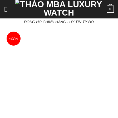
Skip
0
to
content
ĐỒNG HỒ CHÍNH HÃNG - UY TÍN TỶ ĐÔ
-27%