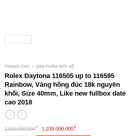
TRANG CHỦ
/
SẢN PHẨM MỚI VỀ
Rolex Daytona 116505 up to 116595
Rainbow, Vàng hồng đúc 18k nguyên
khối, Size 40mm, Like new fullbox date
cao 2018
Giá
Giá
₫
₫
1.239.000.000
1.689.000.000
gốc
hiện