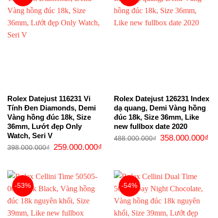
Rolex Datejust 116231 Vi
Rolex Datejust 126231 Index
Tính Đen Diamonds, Demi
dạ quang, Demi Vàng hồng
Vàng hồng đúc 18k, Size
đúc 18k, Size 36mm, Like
36mm, Lướt đẹp Only
new fullbox date 2020
Watch, Seri V
Giá
Gi
358.000.000
₫
488.000.000
₫
gốc
hi
Giá
Giá
259.000.000
₫
398.000.000
₫
là:
tại
gốc
hiện
488.000.000₫.
là:
là:
tại
35
398.000.000₫.
là:
259.000.000₫.
-53%
-54%