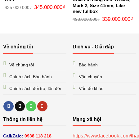
Mark 2, Size 41mm, Like
Giá
Giá
345.000.000
₫
435.000.000
₫
gốc
hiện
new fullbox
là:
tại
Giá
Gi
435.000.000₫.
là:
339.000.000
₫
498.000.000
₫
gốc
hi
345.000.000₫.
là:
tại
498.000.000₫.
là:
33
Về chúng tôi
Dịch vụ - Giải đáp
Về chúng tôi
Bảo hành
Chính sách Bảo hành
Vận chuyển
Chính sách đổi trà, lên đời
Vấn đề khác
Thông tin liên hệ
Mạng xã hội
https://www.facebook.com/th
Call/Zalo:
0938 118 218