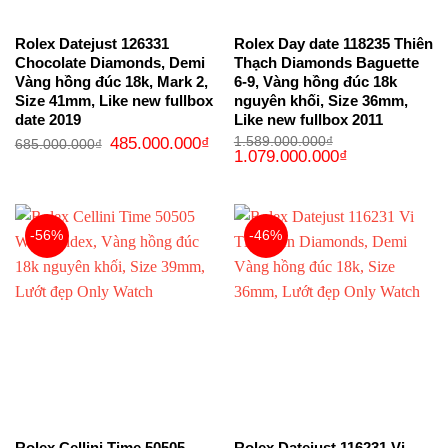
Rolex Datejust 126331
Rolex Day date 118235 Thiên
Chocolate Diamonds, Demi
Thạch Diamonds Baguette
Vàng hồng đúc 18k, Mark 2,
6-9, Vàng hồng đúc 18k
Size 41mm, Like new fullbox
nguyên khối, Size 36mm,
date 2019
Like new fullbox 2011
Giá
Giá
485.000.000
₫
1.589.000.000
₫
685.000.000
₫
gốc
hiện
Giá
Giá
1.079.000.000
₫
là:
tại
gốc
hiện
685.000.000₫.
là:
là:
tại
485.000.000₫.
1.589.000.000₫.
là:
1.079.000.000₫
-56%
-46%
Rolex Cellini Time 50505
Rolex Datejust 116231 Vi