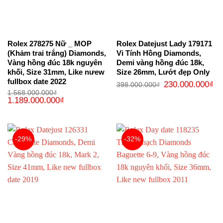
Rolex 278275 Nữ _ MOP
Rolex Datejust Lady 179171
(Khảm trai trắng) Diamonds,
Vi Tính Hồng Diamonds,
Vàng hồng đúc 18k nguyên
Demi vàng hồng đúc 18k,
khối, Size 31mm, Like nưew
Size 26mm, Lướt đẹp Only
fullbox date 2022
Giá
Gi
230.000.000
₫
398.000.000
₫
gốc
hi
1.568.000.000
₫
là:
tại
Giá
Giá
1.189.000.000
₫
398.000.000₫.
là:
gốc
hiện
23
là:
tại
1.568.000.000₫.
là:
1.189.000.000₫.
-29%
-32%