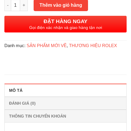
Rolex Daytona 116505 up to 116595 Rainbow, Vàng hồng đúc 18
là:
tại
Thêm vào giỏ hàng
1.689.000.000₫.
là:
1.239.000.000₫.
ĐẶT HÀNG NGAY
Gọi điện xác nhận và giao hàng tận nơi
Danh mục:
SẢN PHẨM MỚI VỀ
,
THƯƠNG HIỆU ROLEX
MÔ TẢ
ĐÁNH GIÁ (0)
THÔNG TIN CHUYỂN KHOẢN