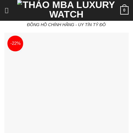
Skip
0
to
content
ĐỒNG HỒ CHÍNH HÃNG - UY TÍN TỶ ĐÔ
-22%