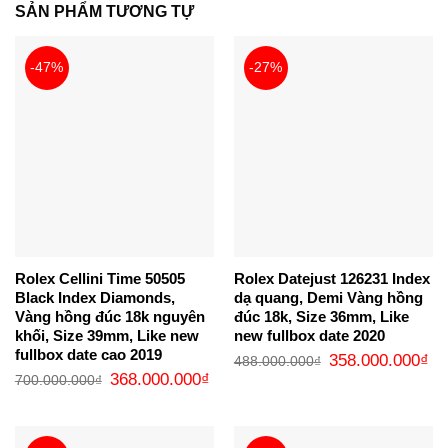
SẢN PHẨM TƯƠNG TỰ
-47%
-27%
Rolex Cellini Time 50505
Rolex Datejust 126231 Index
Black Index Diamonds,
dạ quang, Demi Vàng hồng
Vàng hồng đúc 18k nguyên
đúc 18k, Size 36mm, Like
khối, Size 39mm, Like new
new fullbox date 2020
fullbox date cao 2019
Giá
Gi
358.000.000
₫
488.000.000
₫
gốc
hi
Giá
Giá
368.000.000
₫
700.000.000
₫
là:
tại
gốc
hiện
488.000.000₫.
là:
là:
tại
35
700.000.000₫.
là:
368.000.000₫.