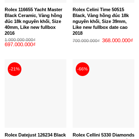
Rolex 116655 Yacht Master
Rolex Celini Time 50515
Black Ceramic, Vàng hồng
Black, Vàng hồng đúc 18k
đúc 18k nguyên khối, Size
nguyên khối, Size 39mm,
40mm, Like new fullbox
Like new fullbox date cao
2016
2018
Giá
Gi
1.000.000.000
₫
368.000.000
₫
700.000.000
₫
Giá
Giá
gốc
hi
697.000.000
₫
gốc
hiện
là:
tại
là:
tại
700.000.000₫.
là:
1.000.000.000₫.
là:
36
697.000.000₫.
-21%
-66%
Rolex Datejust 126234 Black
Rolex Cellini 5330 Diamonds