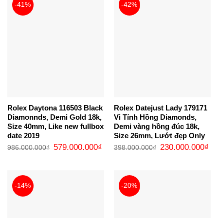
-41%
-42%
Rolex Daytona 116503 Black
Rolex Datejust Lady 179171
Diamonnds, Demi Gold 18k,
Vi Tính Hồng Diamonds,
Size 40mm, Like new fullbox
Demi vàng hồng đúc 18k,
date 2019
Size 26mm, Lướt đẹp Only
Giá
Giá
Giá
Gi
579.000.000
₫
230.000.000
₫
986.000.000
₫
398.000.000
₫
gốc
hiện
gốc
hi
là:
tại
là:
tại
986.000.000₫.
là:
398.000.000₫.
là:
579.000.000₫.
23
-14%
-20%