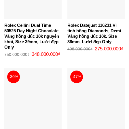
Rolex Cellini Dual Time
Rolex Datejust 116231 Vi
50525 Day Night Chocolate,
tính hồng Diamonds, Demi
Vàng hồng đúc 18k nguyên
Vàng hồng đúc 18k, Size
khối, Size 39mm, Lướt đẹp
36mm, Lướt đẹp Only
Only
Giá
Gi
275.000.000
₫
498.000.000
₫
gốc
hi
Giá
Giá
348.000.000
₫
750.000.000
₫
là:
tại
gốc
hiện
498.000.000₫.
là:
là:
tại
27
750.000.000₫.
là:
348.000.000₫.
-30%
-47%