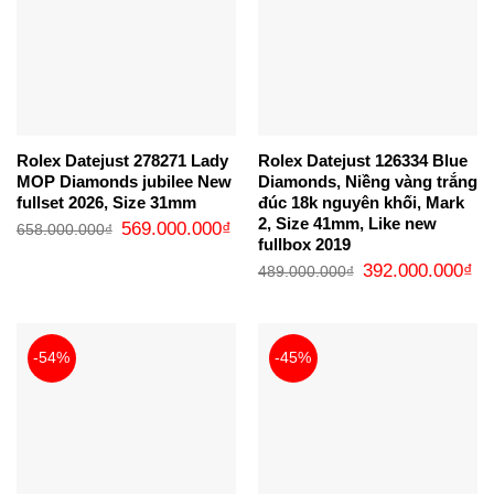
Rolex Datejust 278271 Lady
Rolex Datejust 126334 Blue
MOP Diamonds jubilee New
Diamonds, Niềng vàng trắng
fullset 2026, Size 31mm
đúc 18k nguyên khối, Mark
2, Size 41mm, Like new
Giá
Giá
569.000.000
₫
658.000.000
₫
gốc
hiện
fullbox 2019
là:
tại
Giá
Gi
658.000.000₫.
là:
392.000.000
₫
489.000.000
₫
gốc
hi
569.000.000₫.
là:
tại
489.000.000₫.
là:
39
-54%
-45%