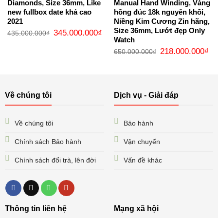
Diamonds, Size 36mm, Like
Manual Hand Winding, Vàng
new fullbox date khá cao
hồng đúc 18k nguyên khối,
2021
Niềng Kim Cương Zin hãng,
Size 36mm, Lướt đẹp Only
Giá
Giá
345.000.000
₫
435.000.000
₫
gốc
hiện
Watch
là:
tại
Giá
Gi
435.000.000₫.
là:
218.000.000
₫
650.000.000
₫
gốc
hi
345.000.000₫.
là:
tại
650.000.000₫.
là:
21
Về chúng tôi
Dịch vụ - Giải đáp
Về chúng tôi
Bảo hành
Chính sách Bảo hành
Vận chuyển
Chính sách đổi trà, lên đời
Vấn đề khác
Thông tin liên hệ
Mạng xã hội