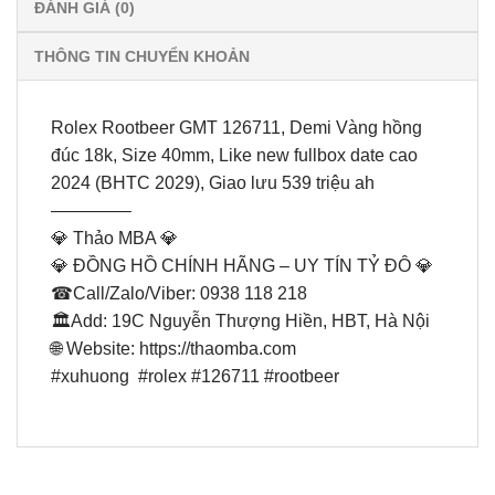
ĐÁNH GIÁ (0)
THÔNG TIN CHUYỂN KHOẢN
Rolex Rootbeer GMT 126711, Demi Vàng hồng
đúc 18k, Size 40mm, Like new fullbox date cao
2024 (BHTC 2029), Giao lưu 539 triệu ah
————–
💎 Thảo MBA 💎
💎 ĐỒNG HỒ CHÍNH HÃNG – UY TÍN TỶ ĐÔ 💎
☎Call/Zalo/Viber: 0938 118 218
🏛Add: 19C Nguyễn Thượng Hiền, HBT, Hà Nội
🌐 Website: https://thaomba.com
#xuhuong #rolex #126711 #rootbeer