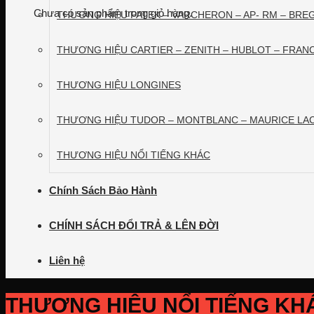
Chưa có sản phẩm trong giỏ hàng.
THƯƠNG HIỆU PATEK – VARCHERON – AP- RM – BRE
THƯƠNG HIỆU CARTIER – ZENITH – HUBLOT – FRAN
THƯƠNG HIỆU LONGINES
THƯƠNG HIỆU TUDOR – MONTBLANC – MAURICE LAC
THƯƠNG HIỆU NỔI TIẾNG KHÁC
Chính Sách Bảo Hành
CHÍNH SÁCH ĐỔI TRẢ & LÊN ĐỜI
Liên hệ
THƯƠNG HIỆU NỔI TIẾNG KH