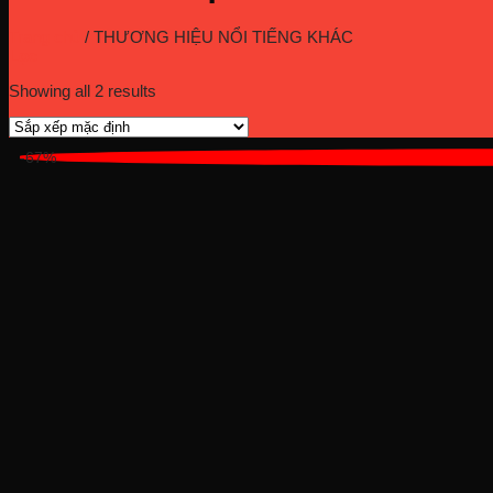
Trang chủ
/
THƯƠNG HIỆU NỔI TIẾNG KHÁC
Lọc
Showing all 2 results
-67%