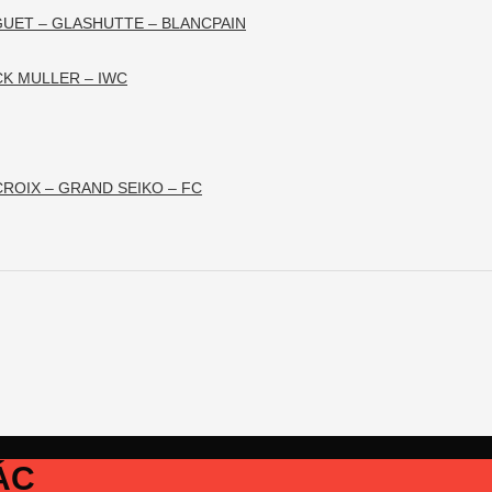
GUET – GLASHUTTE – BLANCPAIN
CK MULLER – IWC
ROIX – GRAND SEIKO – FC
ÁC