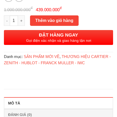
Giá
Giá
₫
₫
439.000.000
1.000.000.000
gốc
hiện
Hublot Big Bang Spirit Black Gold 18k Diamonds Original, Siz
là:
tại
Thêm vào giỏ hàng
1.000.000.000₫.
là:
439.000.000₫.
ĐẶT HÀNG NGAY
Gọi điện xác nhận và giao hàng tận nơi
Danh mục:
SẢN PHẨM MỚI VỀ
,
THƯƠNG HIỆU CARTIER -
ZENITH - HUBLOT - FRANCK MULLER - IWC
MÔ TẢ
ĐÁNH GIÁ (0)