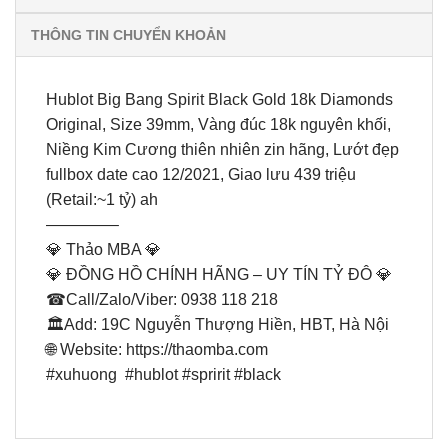
THÔNG TIN CHUYỂN KHOẢN
Hublot Big Bang Spirit Black Gold 18k Diamonds
Original, Size 39mm, Vàng đúc 18k nguyên khối,
Niềng Kim Cương thiên nhiên zin hãng, Lướt đẹp
fullbox date cao 12/2021, Giao lưu 439 triệu
(Retail:~1 tỷ) ah
————–
💎 Thảo MBA 💎
💎 ĐỒNG HỒ CHÍNH HÃNG – UY TÍN TỶ ĐÔ 💎
☎Call/Zalo/Viber: 0938 118 218
🏛Add: 19C Nguyễn Thượng Hiền, HBT, Hà Nội
🌐 Website: https://thaomba.com
#xuhuong #hublot #spririt #black