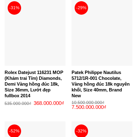
-31%
-29%
Rolex Datejust 116231 MOP
Patek Philippe Nautilus
(Khảm trai Tím) Diamonds,
5712/1R-001 Chocolate,
Demi Vàng hồng đúc 18k,
Vàng hồng đúc 18k nguyên
Size 36mm, Lướt đẹp
khối, Size 40mm, Brand
fullbox 2014
New
Giá
Giá
368.000.000
₫
10.500.000.000
₫
535.000.000
₫
gốc
hiện
Giá
Giá
7.500.000.000
₫
là:
tại
gốc
hiện
535.000.000₫.
là:
là:
tại
368.000.000₫.
10.500.000.000₫.
là:
7.500.000.000₫
-52%
-32%