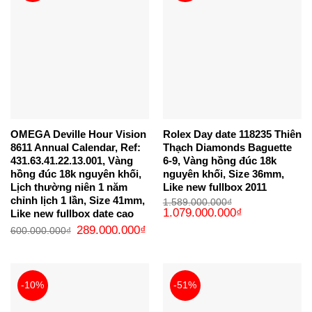
OMEGA Deville Hour Vision
Rolex Day date 118235 Thiên
8611 Annual Calendar, Ref:
Thạch Diamonds Baguette
431.63.41.22.13.001, Vàng
6-9, Vàng hồng đúc 18k
hồng đúc 18k nguyên khối,
nguyên khối, Size 36mm,
Lịch thường niên 1 năm
Like new fullbox 2011
chỉnh lịch 1 lần, Size 41mm,
1.589.000.000
₫
Giá
Giá
1.079.000.000
₫
Like new fullbox date cao
gốc
hiện
Giá
Giá
289.000.000
₫
là:
tại
600.000.000
₫
gốc
hiện
1.589.000.000₫.
là:
là:
tại
1.079.000.000₫
600.000.000₫.
là:
289.000.000₫.
-10%
-51%