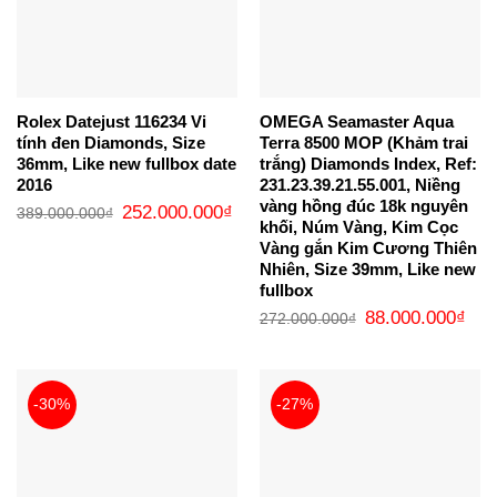
Rolex Datejust 116234 Vi
OMEGA Seamaster Aqua
tính đen Diamonds, Size
Terra 8500 MOP (Khảm trai
36mm, Like new fullbox date
trắng) Diamonds Index, Ref:
2016
231.23.39.21.55.001, Niềng
vàng hồng đúc 18k nguyên
Giá
Giá
252.000.000
₫
389.000.000
₫
gốc
hiện
khối, Núm Vàng, Kim Cọc
là:
tại
Vàng gắn Kim Cương Thiên
389.000.000₫.
là:
252.000.000₫.
Nhiên, Size 39mm, Like new
fullbox
Giá
Giá
88.000.000
₫
272.000.000
₫
gốc
hiện
là:
tại
272.000.000₫.
là:
88.0
-30%
-27%