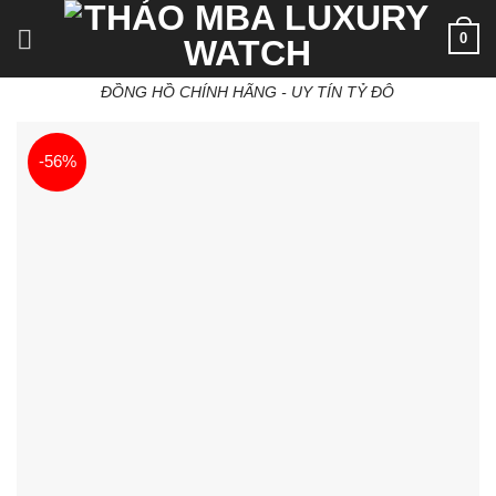
Skip
0
to
content
ĐỒNG HỒ CHÍNH HÃNG - UY TÍN TỶ ĐÔ
-56%