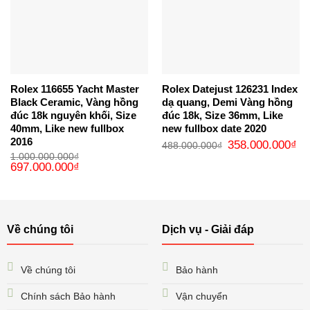
Rolex 116655 Yacht Master
Rolex Datejust 126231 Index
Black Ceramic, Vàng hồng
dạ quang, Demi Vàng hồng
đúc 18k nguyên khối, Size
đúc 18k, Size 36mm, Like
40mm, Like new fullbox
new fullbox date 2020
2016
Giá
Gi
358.000.000
₫
488.000.000
₫
gốc
hi
1.000.000.000
₫
là:
tại
Giá
Giá
697.000.000
₫
488.000.000₫.
là:
gốc
hiện
35
là:
tại
1.000.000.000₫.
là:
697.000.000₫.
Về chúng tôi
Dịch vụ - Giải đáp
Về chúng tôi
Bảo hành
Chính sách Bảo hành
Vận chuyển