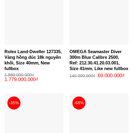
Rolex Land-Dweller 127335,
OMEGA Seamaster Diver
Vàng hồng đúc 18k nguyên
300m Blue Calibre 2500,
khối, Size 40mm, New
Ref: 212.30.41.20.03.001,
fullbox
Size 41mm, Like new fullbox
Giá
Giá
1.980.000.000
₫
69.000.000
₫
140.000.000
₫
Giá
Giá
gốc
hiện
1.779.000.000
₫
gốc
hiện
là:
tại
là:
tại
140.000.000₫.
là:
1.980.000.000₫.
là:
69.0
1.779.000.000₫.
-35%
-68%