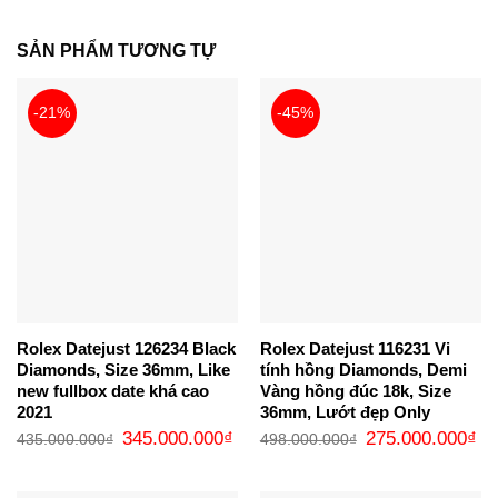
SẢN PHẨM TƯƠNG TỰ
-21%
-45%
Rolex Datejust 126234 Black
Rolex Datejust 116231 Vi
Diamonds, Size 36mm, Like
tính hồng Diamonds, Demi
new fullbox date khá cao
Vàng hồng đúc 18k, Size
2021
36mm, Lướt đẹp Only
Giá
Giá
Giá
Gi
345.000.000
₫
275.000.000
₫
435.000.000
₫
498.000.000
₫
gốc
hiện
gốc
hi
là:
tại
là:
tại
435.000.000₫.
là:
498.000.000₫.
là:
345.000.000₫.
27