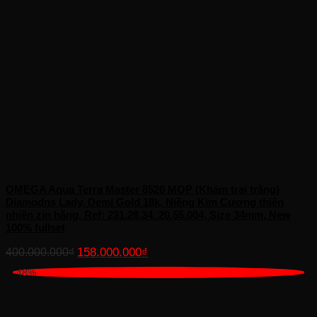
OMEGA Aqua Terra Master 8520 MOP (Khảm trai trắng)
Diamodns Lady, Demi Gold 18k, Niềng Kim Cương thiên
nhiên zin hãng, Ref: 231.28.34..20.55.004, Size 34mm, New
100% fullset
Giá
Giá
158.000.000
₫
400.000.000
₫
gốc
hiện
-48%
là:
tại
400.000.000₫.
là:
158.000.000₫.