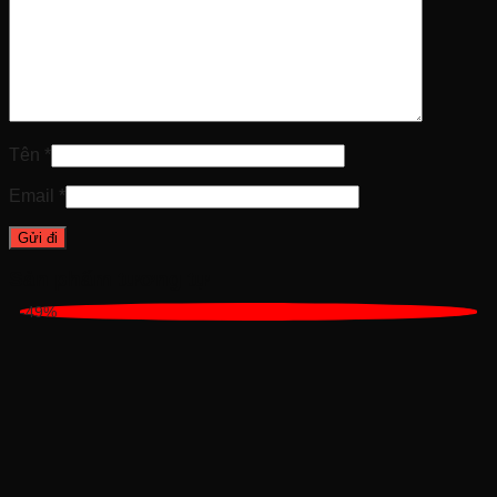
Tên
*
Email
*
Sản phẩm tương tự
-49%