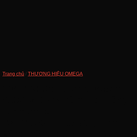
Trang chủ
/
THƯƠNG HIỆU OMEGA
OMEGA AquaTerra Master
8500 MOP (Khảm trai trắng)
Diamonds, Ref:
231.25.39.21.55.001, Demi
Vàng hồng đúc 18k, Size