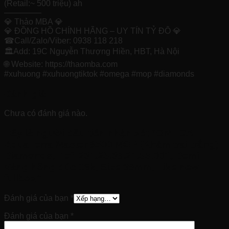
(Retail:~ 500 triệu) ah
————–
💎 Thảo MBA 💎
💎 ĐỒNG HỒ CHÍNH HÃNG – UY TÍN TỶ ĐÔ 💎
☎Call/Zalo/Viber: 0938 118 218
🏛Add: 19C Nguyễn Thượng Hiền, HBT, Hà Nội
🌐 Website: https://thaomba.com
#xuhuong #xuhuongtiktok #omega #mop #diamonds
Đánh giá
Chưa có đánh giá nào.
Hãy là người đầu tiên nhận xét “OMEGA
AquaTerra Master 8500 MOP (Khảm trai trắng)
Diamonds, Ref: 231.25.39.21.55.001, Demi
Vàng hồng đúc 18k, Size 39mm, Like new
fullbox”
Đánh giá của bạn
*
Đánh giá của bạn
*