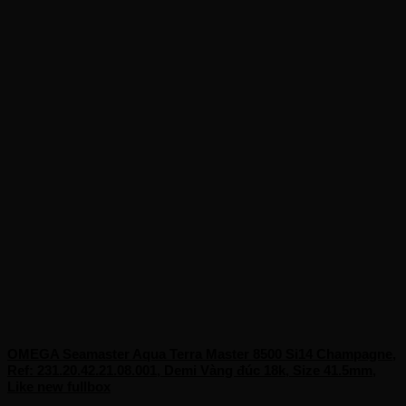
OMEGA Seamaster Aqua Terra Master 8500 Si14 Champagne,
Ref: 231.20.42.21.08.001, Demi Vàng đúc 18k, Size 41.5mm,
Like new fullbox