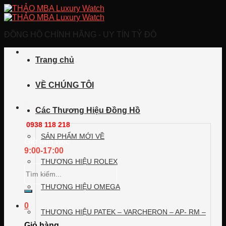
Skip
to
content
ĐỒNG HỒ CHÍNH HÃNG - UY TÍN TỶ ĐÔ
Trang chủ
VỀ CHÚNG TÔI
Call/Zalo/Viber
Các Thương Hiệu Đồng Hồ
0938 118 218
SẢN PHẨM MỚI VỀ
GIờ làm việc
9:00-17:00
THƯƠNG HIỆU ROLEX
Tìm
kiếm:
THƯƠNG HIỆU OMEGA
0
THƯƠNG HIỆU PATEK – VARCHERON – AP- RM –
Giỏ hàng