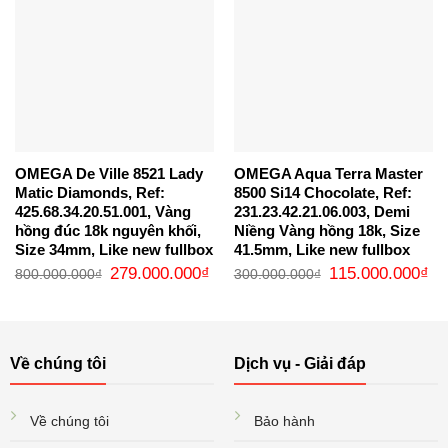
OMEGA De Ville 8521 Lady
OMEGA Aqua Terra Master
Matic Diamonds, Ref:
8500 Si14 Chocolate, Ref:
425.68.34.20.51.001, Vàng
231.23.42.21.06.003, Demi
hồng đúc 18k nguyên khối,
Niềng Vàng hồng 18k, Size
Size 34mm, Like new fullbox
41.5mm, Like new fullbox
Giá
Giá
Giá
Gi
279.000.000
₫
115.000.000
₫
800.000.000
₫
300.000.000
₫
gốc
hiện
gốc
hi
là:
tại
là:
tại
800.000.000₫.
là:
300.000.000₫.
là:
279.000.000₫.
11
Về chúng tôi
Dịch vụ - Giải đáp
Về chúng tôi
Bảo hành