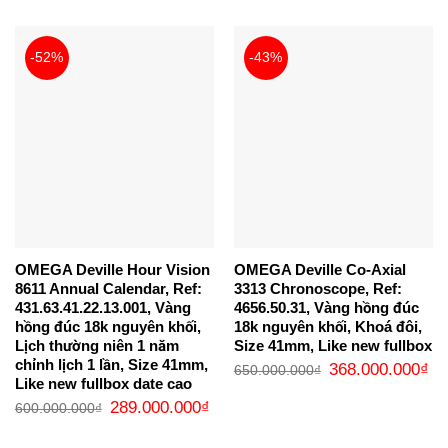
là:
tại
99.000.000₫.
320.000.000₫.
là:
15
-52%
-43%
OMEGA Deville Hour Vision
OMEGA Deville Co-Axial
8611 Annual Calendar, Ref:
3313 Chronoscope, Ref:
431.63.41.22.13.001, Vàng
4656.50.31, Vàng hồng đúc
hồng đúc 18k nguyên khối,
18k nguyên khối, Khoá đôi,
Lịch thường niên 1 năm
Size 41mm, Like new fullbox
chỉnh lịch 1 lần, Size 41mm,
Giá
Gi
368.000.000
₫
650.000.000
₫
gốc
hi
Like new fullbox date cao
là:
tại
Giá
Giá
289.000.000
₫
650.000.000₫.
là:
600.000.000
₫
gốc
hiện
36
là:
tại
600.000.000₫.
là: