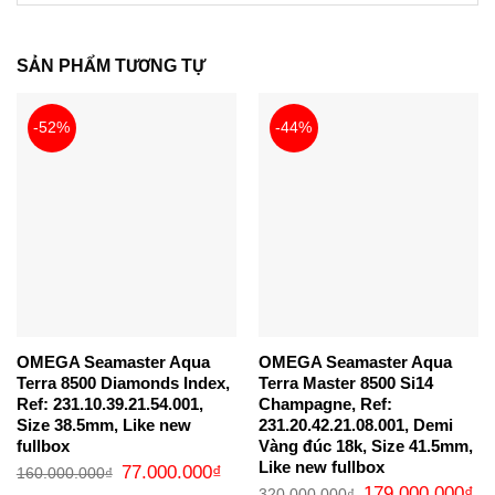
SẢN PHẨM TƯƠNG TỰ
-52%
-44%
OMEGA Seamaster Aqua
OMEGA Seamaster Aqua
Terra 8500 Diamonds Index,
Terra Master 8500 Si14
Ref: 231.10.39.21.54.001,
Champagne, Ref:
Size 38.5mm, Like new
231.20.42.21.08.001, Demi
fullbox
Vàng đúc 18k, Size 41.5mm,
Like new fullbox
Giá
Giá
77.000.000
₫
160.000.000
₫
gốc
hiện
Giá
Gi
179.000.000
₫
320.000.000
₫