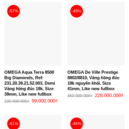
289.000.000₫.
-57%
-49%
OMEGA Aqua Terra 8500
OMEGA De Ville Prestige
Big Diamonds, Ref:
8802/8810, Vàng hồng đúc
231.20.39.21.52.003, Demi
18k nguyên khối, Size
Vàng hồng đúc 18k, Size
41mm, Like new fullbox
39mm, Like new fullbox
Giá
Gi
228.000.000
₫
450.000.000
₫
gốc
hi
Giá
Giá
99.000.000
₫
230.000.000
₫
là:
tại
gốc
hiện
450.000.000₫.
là:
là:
tại
22
230.000.000₫.
là:
99.000.000₫.
-61%
-46%