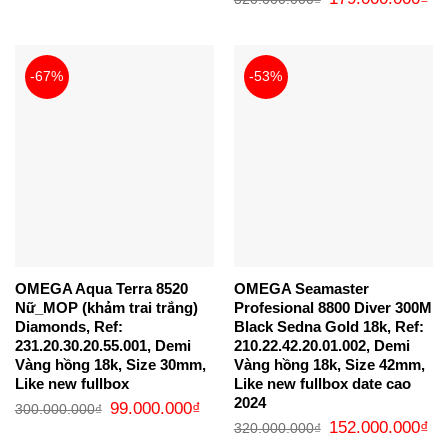
là:
tại
gốc
hi
160.000.000₫.
là:
là:
tại
77.000.000₫.
320.000.000₫.
là:
17
-67%
-53%
OMEGA Aqua Terra 8520
OMEGA Seamaster
Nữ_MOP (khảm trai trắng)
Profesional 8800 Diver 300M
Diamonds, Ref:
Black Sedna Gold 18k, Ref:
231.20.30.20.55.001, Demi
210.22.42.20.01.002, Demi
Vàng hồng 18k, Size 30mm,
Vàng hồng 18k, Size 42mm,
Like new fullbox
Like new fullbox date cao
2024
Giá
Giá
99.000.000
₫
300.000.000
₫
gốc
hiện
Giá
Gi
152.000.000
₫
320.000.000
₫
là:
tại
gốc
hi
300.000.000₫.
là: