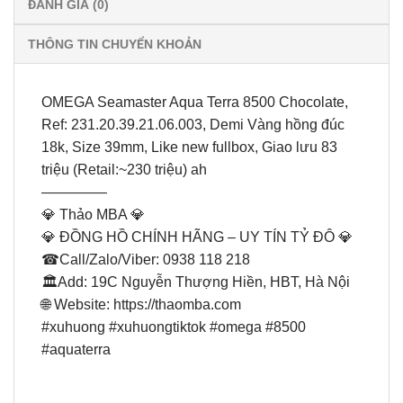
ĐÁNH GIÁ (0)
THÔNG TIN CHUYỂN KHOẢN
OMEGA Seamaster Aqua Terra 8500 Chocolate,
Ref: 231.20.39.21.06.003, Demi Vàng hồng đúc
18k, Size 39mm, Like new fullbox, Giao lưu 83
triệu (Retail:~230 triệu) ah
————–
💎 Thảo MBA 💎
💎 ĐỒNG HỒ CHÍNH HÃNG – UY TÍN TỶ ĐÔ 💎
☎Call/Zalo/Viber: 0938 118 218
🏛Add: 19C Nguyễn Thượng Hiền, HBT, Hà Nội
🌐 Website: https://thaomba.com
#xuhuong #xuhuongtiktok #omega #8500
#aquaterra