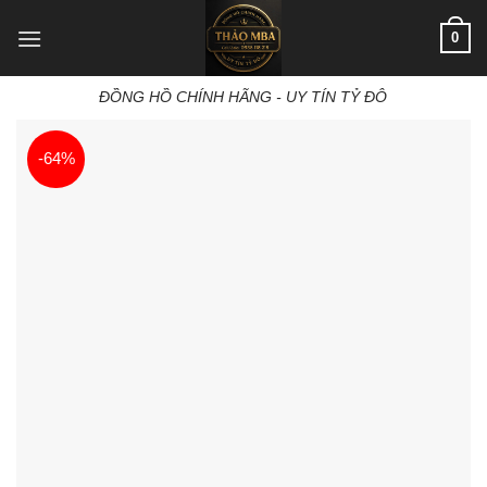
Skip
0
to
content
ĐỒNG HỒ CHÍNH HÃNG - UY TÍN TỶ ĐÔ
-64%