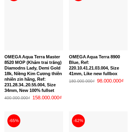
OMEGA Aqua Terra Master
OMEGA Aqua Terra 8900
8520 MOP (Khảm trai trắng)
Blue, Ref:
Diamodns Lady, Demi Gold
220.10.41.21.03.004, Size
18k, Niềng Kim Cương thiên
41mm, Like new fullbox
nhiên zin hãng, Ref:
Giá
Giá
98.000.000
₫
180.000.000
₫
gốc
hiện
231.28.34..20.55.004, Size
là:
tại
34mm, New 100% fullset
180.000.000₫.
là:
98.0
Giá
Giá
158.000.000
₫
400.000.000
₫
gốc
hiện
là:
tại
400.000.000₫.
là:
158.000.000₫.
-65%
-62%