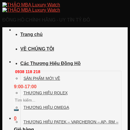
Skip
to
content
ĐỒNG HỒ CHÍNH HÃNG - UY TÍN TỶ ĐÔ
Trang chủ
VỀ CHÚNG TÔI
Call/Zalo/Viber
Các Thương Hiệu Đồng Hồ
0938 118 218
SẢN PHẨM MỚI VỀ
GIờ làm việc
9:00-17:00
THƯƠNG HIỆU ROLEX
Tìm
kiếm:
THƯƠNG HIỆU OMEGA
0
THƯƠNG HIỆU PATEK – VARCHERON – AP- RM –
Giỏ hàng