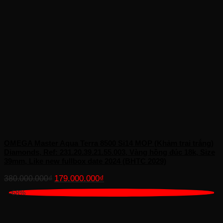
OMEGA Master Aqua Terra 8500 Si14 MOP (Khảm trai trắng)
Diamonds, Ref: 231.20.39.21.55.003, Vàng hồng đúc 18k, Size
39mm, Like new fullbox date 2024 (BHTC 2029)
Giá
Giá
179.000.000
₫
380.000.000
₫
gốc
hiện
-68%
là:
tại
380.000.000₫.
là:
179.000.000₫.