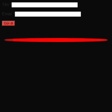
Tên
*
Email
*
Sản phẩm tương tự
-65%