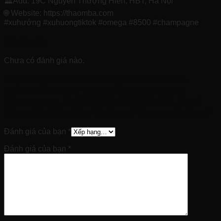
🏛Add: 19C Nguyễn Thượng Hiền, HBT, Hà Nội
🌐 Website: https://thaomba.com
#xuhướng #xuhuongtiktok #omega #8500 #champagne
Đánh giá
Chưa có đánh giá nào.
Hãy là người đầu tiên nhận xét “OMEGA
Seamaster Aqua Terra Master 8500 Si14
Champagne, Ref: 231.20.42.21.08.001, Demi
Vàng đúc 18k, Size 41.5mm, Like new fullbox”
Đánh giá của bạn
*
Đánh giá của bạn
*