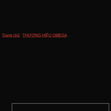
Trang chủ
/
THƯƠNG HIỆU OMEGA
OMEGA Seamaster Aqua
Terra Master 8500 Si14
Champagne, Ref:
231.20.42.21.08.001, Demi
Vàng đúc 18k, Size 41.5mm,
Like new fullbox