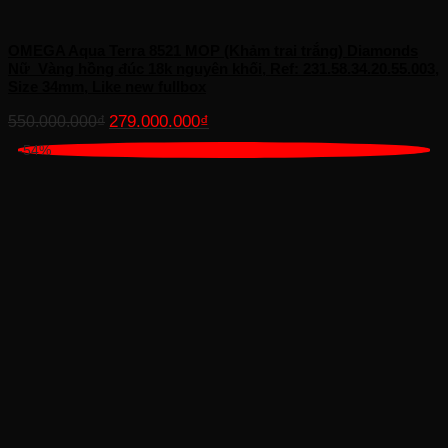
OMEGA Aqua Terra 8521 MOP (Khảm trai trắng) Diamonds
Nữ_Vàng hồng đúc 18k nguyên khối, Ref: 231.58.34.20.55.003,
Size 34mm, Like new fullbox
Giá
Giá
279.000.000
₫
550.000.000
₫
gốc
hiện
-54%
là:
tại
550.000.000₫.
là:
279.000.000₫.