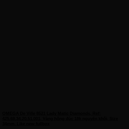
OMEGA De Ville 8521 Lady Matic Diamonds, Ref:
425.68.34.20.51.001, Vàng hồng đúc 18k nguyên khối, Size
34mm, Like new fullbox