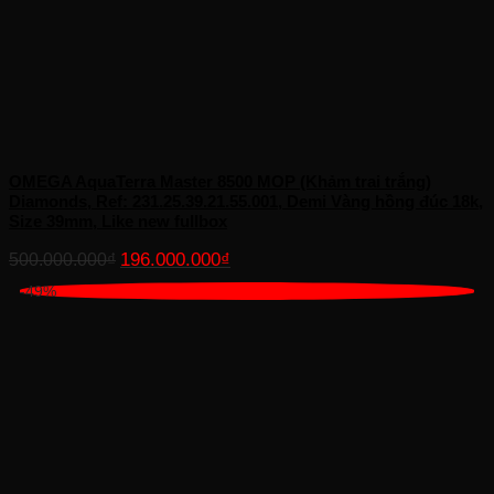
OMEGA AquaTerra Master 8500 MOP (Khảm trai trắng)
Diamonds, Ref: 231.25.39.21.55.001, Demi Vàng hồng đúc 18k,
Size 39mm, Like new fullbox
Giá
Giá
196.000.000
₫
500.000.000
₫
gốc
hiện
-49%
là:
tại
500.000.000₫.
là:
196.000.000₫.