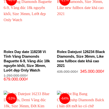
-46%
-21%
Rolex Day date 118238 Vi
Rolex Datejust 126234 Black
Tính Vàng Diamonds
Diamonds, Size 36mm, Like
Baguette 6-9, Vàng đúc 18k
new fullbox date khá cao
nguyên khối, Size 36mm,
2021
Lướt đẹp Only Watch
Giá
Gi
345.000.000
₫
435.000.000
₫
gốc
hi
1.250.000.000
₫
là:
tại
Giá
Giá
679.000.000
₫
435.000.000₫.
là:
gốc
hiện
34
là:
tại
1.250.000.000₫.
là:
679.000.000₫.
-53%
-64%