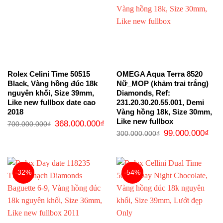
Rolex Celini Time 50515
OMEGA Aqua Terra 8520
Black, Vàng hồng đúc 18k
Nữ_MOP (khảm trai trắng)
nguyên khối, Size 39mm,
Diamonds, Ref:
Like new fullbox date cao
231.20.30.20.55.001, Demi
2018
Vàng hồng 18k, Size 30mm,
Like new fullbox
Giá
Giá
368.000.000
₫
700.000.000
₫
gốc
hiện
Giá
Giá
99.000.000
₫
300.000.000
₫
là:
tại
gốc
hiện
700.000.000₫.
là:
là:
tại
368.000.000₫.
300.000.000₫.
là:
99.0
-32%
-54%