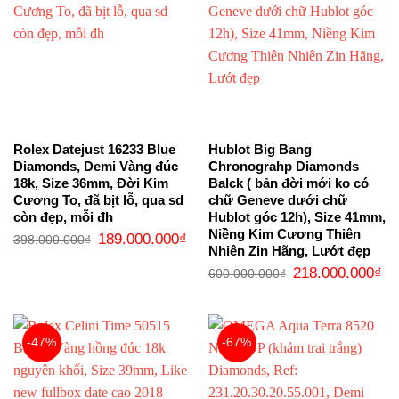
Rolex Datejust 16233 Blue
Hublot Big Bang
Diamonds, Demi Vàng đúc
Chronograhp Diamonds
18k, Size 36mm, Đời Kim
Balck ( bản đời mới ko có
Cương To, đã bịt lỗ, qua sd
chữ Geneve dưới chữ
còn đẹp, mỗi đh
Hublot góc 12h), Size 41mm,
Niềng Kim Cương Thiên
Giá
Giá
189.000.000
₫
398.000.000
₫
gốc
hiện
Nhiên Zin Hãng, Lướt đẹp
là:
tại
Giá
Gi
398.000.000₫.
là:
218.000.000
₫
600.000.000
₫
gốc
hi
189.000.000₫.
là:
tại
600.000.000₫.
là:
21
-47%
-67%