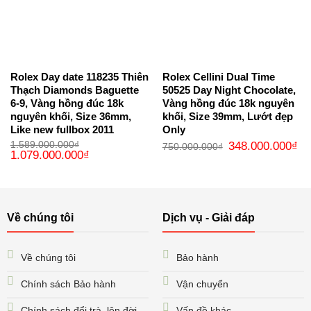
Rolex Day date 118235 Thiên
Rolex Cellini Dual Time
Thạch Diamonds Baguette
50525 Day Night Chocolate,
6-9, Vàng hồng đúc 18k
Vàng hồng đúc 18k nguyên
nguyên khối, Size 36mm,
khối, Size 39mm, Lướt đẹp
Like new fullbox 2011
Only
Giá
Gi
1.589.000.000
₫
348.000.000
₫
750.000.000
₫
Giá
Giá
gốc
hi
1.079.000.000
₫
gốc
hiện
là:
tại
là:
tại
750.000.000₫.
là:
1.589.000.000₫.
là:
34
1.079.000.000₫.
Về chúng tôi
Dịch vụ - Giải đáp
Về chúng tôi
Bảo hành
Chính sách Bảo hành
Vận chuyển
Chính sách đổi trà, lên đời
Vấn đề khác