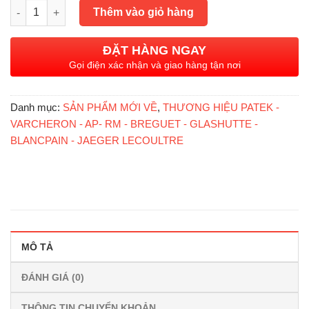
Patek Philippe Calatrava 6000R-001 Chocolate, Vàng hồng đúc
là:
tại
Thêm vào giỏ hàng
1.290.000.000₫.
là:
568.000.000₫.
ĐẶT HÀNG NGAY
Gọi điện xác nhận và giao hàng tận nơi
Danh mục:
SẢN PHẨM MỚI VỀ
,
THƯƠNG HIỆU PATEK -
VARCHERON - AP- RM - BREGUET - GLASHUTTE -
BLANCPAIN - JAEGER LECOULTRE
MÔ TẢ
ĐÁNH GIÁ (0)
THÔNG TIN CHUYỂN KHOẢN