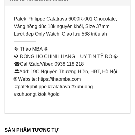
Patek Philippe Calatrava 6000R-001 Chocolate,
Vàng hồng đúc 18k nguyên khối, Size 37mm,
Lướt đẹp Only Watch, Giao lưu 568 triệu ah
————–
💎 Thảo MBA 💎
💎 ĐỒNG HỒ CHÍNH HÃNG – UY TÍN TỶ ĐÔ 💎
☎Call/Zalo/Viber: 0938 118 218
🏛Add: 19C Nguyễn Thượng Hiền, HBT, Hà Nội
🌐 Website: https://thaomba.com
#patekphilippe #calatrava #xuhuong
#xuhuongtiktok #gold
SẢN PHẨM TƯƠNG TỰ