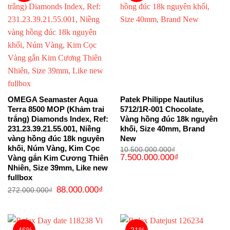
OMEGA Seamaster Aqua
Patek Philippe Nautilus
Terra 8500 MOP (Khảm trai
5712/1R-001 Chocolate,
trắng) Diamonds Index, Ref:
Vàng hồng đúc 18k nguyên
231.23.39.21.55.001, Niềng
khối, Size 40mm, Brand
vàng hồng đúc 18k nguyên
New
khối, Núm Vàng, Kim Cọc
10.500.000.000
₫
Giá
Giá
7.500.000.000
₫
Vàng gắn Kim Cương Thiên
gốc
hiện
Nhiên, Size 39mm, Like new
là:
tại
10.500.000.000₫.
là:
fullbox
7.500.000.000₫
Giá
Giá
88.000.000
₫
272.000.000
₫
gốc
hiện
là:
tại
272.000.000₫.
là:
88.000.000₫.