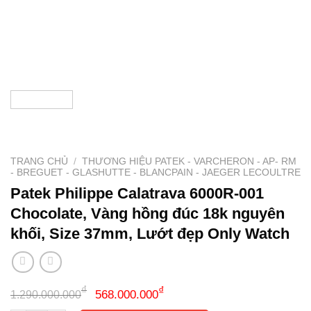
TRANG CHỦ
/
THƯƠNG HIỆU PATEK - VARCHERON - AP- RM
- BREGUET - GLASHUTTE - BLANCPAIN - JAEGER LECOULTRE
Patek Philippe Calatrava 6000R-001
Chocolate, Vàng hồng đúc 18k nguyên
khối, Size 37mm, Lướt đẹp Only Watch
Giá
Giá
₫
₫
568.000.000
1.290.000.000
gốc
hiện