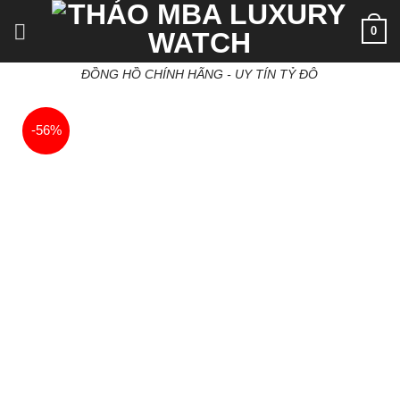
Skip
0
to
content
ĐỒNG HỒ CHÍNH HÃNG - UY TÍN TỶ ĐÔ
-56%