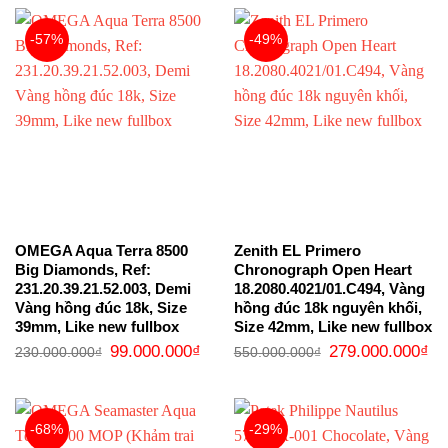
-57%
-49%
OMEGA Aqua Terra 8500
Zenith EL Primero
Big Diamonds, Ref:
Chronograph Open Heart
231.20.39.21.52.003, Demi
18.2080.4021/01.C494, Vàng
Vàng hồng đúc 18k, Size
hồng đúc 18k nguyên khối,
39mm, Like new fullbox
Size 42mm, Like new fullbox
Giá
Giá
Giá
Gi
99.000.000
₫
279.000.000
₫
230.000.000
₫
550.000.000
₫
gốc
hiện
gốc
hi
là:
tại
là:
tại
230.000.000₫.
là:
550.000.000₫.
là:
99.000.000₫.
27
-68%
-29%