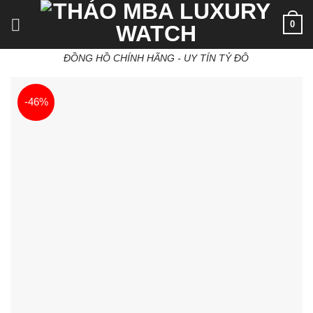
Skip
0
to
content
ĐỒNG HỒ CHÍNH HÃNG - UY TÍN TỶ ĐÔ
-46%