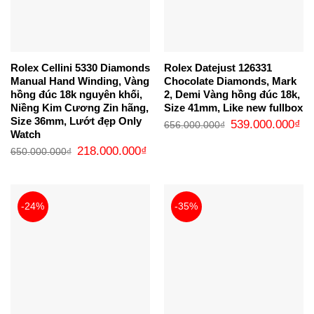
Rolex Cellini 5330 Diamonds
Rolex Datejust 126331
Manual Hand Winding, Vàng
Chocolate Diamonds, Mark
hồng đúc 18k nguyên khối,
2, Demi Vàng hồng đúc 18k,
Niềng Kim Cương Zin hãng,
Size 41mm, Like new fullbox
Size 36mm, Lướt đẹp Only
Giá
Gi
539.000.000
₫
656.000.000
₫
gốc
hi
Watch
là:
tại
Giá
Giá
218.000.000
₫
656.000.000₫.
là:
650.000.000
₫
gốc
hiện
53
là:
tại
650.000.000₫.
là:
218.000.000₫.
-24%
-35%