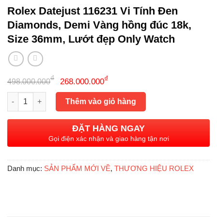
Rolex Datejust 116231 Vi Tính Đen
Diamonds, Demi Vàng hồng đúc 18k,
Size 36mm, Lướt đẹp Only Watch
Giá
Giá
₫
₫
268.000.000
498.000.000
gốc
hiện
Rolex Datejust 116231 Vi Tính Đen Diamonds, Demi Vàng hồng 
là:
tại
Thêm vào giỏ hàng
498.000.000₫.
là:
268.000.000₫.
ĐẶT HÀNG NGAY
Gọi điện xác nhận và giao hàng tận nơi
Danh mục:
SẢN PHẨM MỚI VỀ
,
THƯƠNG HIỆU ROLEX