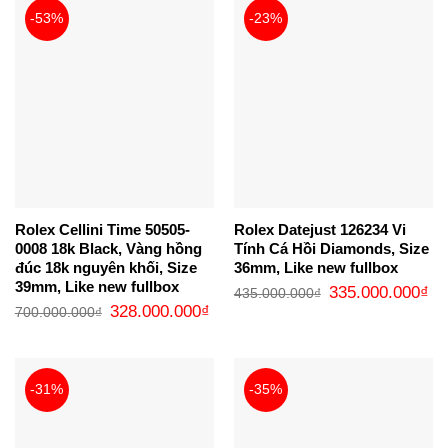
-53%
-23%
Rolex Cellini Time 50505-
Rolex Datejust 126234 Vi
0008 18k Black, Vàng hồng
Tính Cá Hồi Diamonds, Size
đúc 18k nguyên khối, Size
36mm, Like new fullbox
39mm, Like new fullbox
Giá
Gi
335.000.000
₫
435.000.000
₫
gốc
hi
Giá
Giá
328.000.000
₫
700.000.000
₫
là:
tại
gốc
hiện
435.000.000₫.
là:
là:
tại
33
700.000.000₫.
là:
328.000.000₫.
-31%
-35%