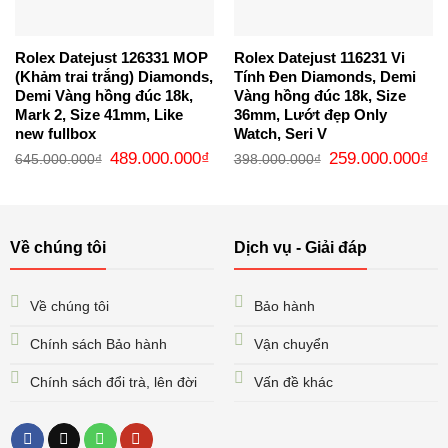
Rolex Datejust 126331 MOP
Rolex Datejust 116231 Vi
(Khảm trai trắng) Diamonds,
Tính Đen Diamonds, Demi
Demi Vàng hồng đúc 18k,
Vàng hồng đúc 18k, Size
Mark 2, Size 41mm, Like
36mm, Lướt đẹp Only
new fullbox
Watch, Seri V
Giá
Giá
Giá
Gi
489.000.000
₫
259.000.000
₫
645.000.000
₫
398.000.000
₫
gốc
hiện
gốc
hi
là:
tại
là:
tại
645.000.000₫.
là:
398.000.000₫.
là:
489.000.000₫.
25
Về chúng tôi
Dịch vụ - Giải đáp
Về chúng tôi
Bảo hành
Chính sách Bảo hành
Vận chuyển
Chính sách đổi trà, lên đời
Vấn đề khác