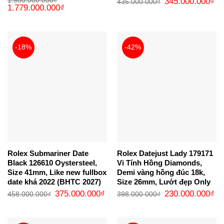
1.980.000.000
₫
345.000.000
₫
435.000.000
₫
Giá
Giá
gốc
hi
1.779.000.000
₫
gốc
hiện
là:
tại
là:
tại
435.000.000₫.
là:
1.980.000.000₫.
là:
34
1.779.000.000₫.
-18%
-42%
Rolex Submariner Date
Rolex Datejust Lady 179171
Black 126610 Oystersteel,
Vi Tính Hồng Diamonds,
Size 41mm, Like new fullbox
Demi vàng hồng đúc 18k,
date khá 2022 (BHTC 2027)
Size 26mm, Lướt đẹp Only
Giá
Giá
Giá
Gi
375.000.000
₫
230.000.000
₫
458.000.000
₫
398.000.000
₫
gốc
hiện
gốc
hi
là:
tại
là:
tại
458.000.000₫.
là:
398.000.000₫.
là:
375.000.000₫.
23