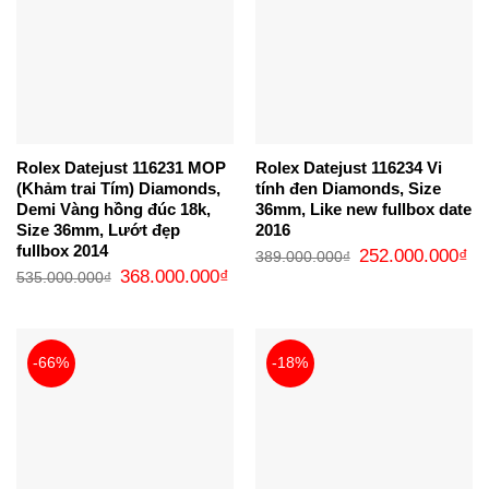
Rolex Datejust 116231 MOP
Rolex Datejust 116234 Vi
(Khảm trai Tím) Diamonds,
tính đen Diamonds, Size
Demi Vàng hồng đúc 18k,
36mm, Like new fullbox date
Size 36mm, Lướt đẹp
2016
fullbox 2014
Giá
Gi
252.000.000
₫
389.000.000
₫
gốc
hi
Giá
Giá
368.000.000
₫
535.000.000
₫
là:
tại
gốc
hiện
389.000.000₫.
là:
là:
tại
25
535.000.000₫.
là:
368.000.000₫.
-66%
-18%