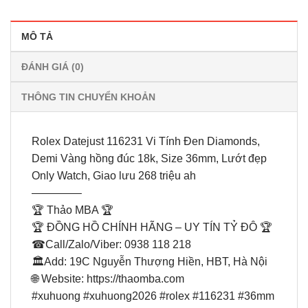
MÔ TẢ
ĐÁNH GIÁ (0)
THÔNG TIN CHUYỂN KHOẢN
Rolex Datejust 116231 Vi Tính Đen Diamonds,
Demi Vàng hồng đúc 18k, Size 36mm, Lướt đẹp
Only Watch, Giao lưu 268 triệu ah
————–
🏆 Thảo MBA 🏆
🏆 ĐỒNG HỒ CHÍNH HÃNG – UY TÍN TỶ ĐÔ 🏆
☎Call/Zalo/Viber: 0938 118 218
🏛Add: 19C Nguyễn Thượng Hiền, HBT, Hà Nội
🌐 Website: https://thaomba.com
#xuhuong #xuhuong2026 #rolex #116231 #36mm