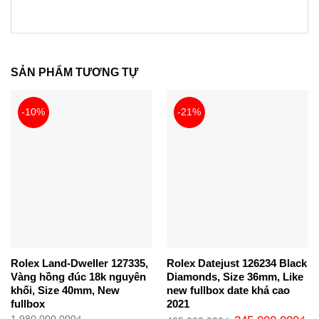
SẢN PHẨM TƯƠNG TỰ
-10%
-21%
Rolex Land-Dweller 127335,
Rolex Datejust 126234 Black
Vàng hồng đúc 18k nguyên
Diamonds, Size 36mm, Like
khối, Size 40mm, New
new fullbox date khá cao
fullbox
2021
Giá
Gi