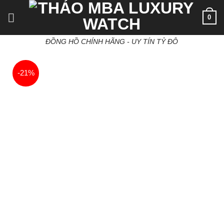
Skip
0
to
content
ĐỒNG HỒ CHÍNH HÃNG - UY TÍN TỶ ĐÔ
-21%