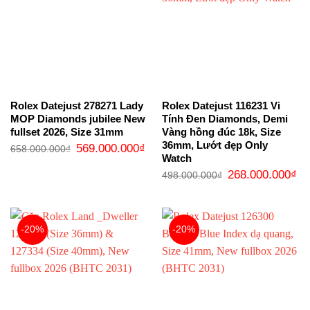
Rolex Datejust 278271 Lady
Rolex Datejust 116231 Vi
MOP Diamonds jubilee New
Tính Đen Diamonds, Demi
fullset 2026, Size 31mm
Vàng hồng đúc 18k, Size
36mm, Lướt đẹp Only
Giá
Giá
569.000.000
₫
658.000.000
₫
gốc
hiện
Watch
là:
tại
Giá
Gi
658.000.000₫.
là:
268.000.000
₫
498.000.000
₫
gốc
hi
569.000.000₫.
là:
tại
498.000.000₫.
là:
26
-20%
-20%