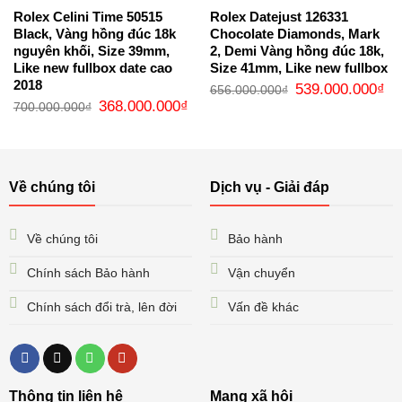
Rolex Celini Time 50515
Rolex Datejust 126331
Black, Vàng hồng đúc 18k
Chocolate Diamonds, Mark
nguyên khối, Size 39mm,
2, Demi Vàng hồng đúc 18k,
Like new fullbox date cao
Size 41mm, Like new fullbox
2018
Giá
Gi
539.000.000
₫
656.000.000
₫
gốc
hi
Giá
Giá
368.000.000
₫
700.000.000
₫
là:
tại
gốc
hiện
656.000.000₫.
là:
là:
tại
53
700.000.000₫.
là:
368.000.000₫.
Về chúng tôi
Dịch vụ - Giải đáp
Về chúng tôi
Bảo hành
Chính sách Bảo hành
Vận chuyển
Chính sách đổi trà, lên đời
Vấn đề khác
Thông tin liên hệ
Mạng xã hội