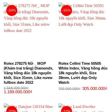
36
-24%
-56%
Rolex 278275 Nữ _ MOP
Rolex Cellini Time 50505
(Khảm trai trắng) Diamonds,
White Index, Vàng hồng đúc
Vàng hồng đúc 18k nguyên
18k nguyên khối, Size
khối, Size 31mm, Like nưew
39mm, Lướt đẹp Only
fullbox date 2022
Watch
Giá
Gi
1.568.000.000
₫
305.000.000
₫
700.000.000
₫
Giá
Giá
gốc
hi
1.189.000.000
₫
gốc
hiện
là:
tại
là:
tại
700.000.000₫.
là:
1.568.000.000₫.
là:
30
1.189.000.000₫.
-20%
-10%