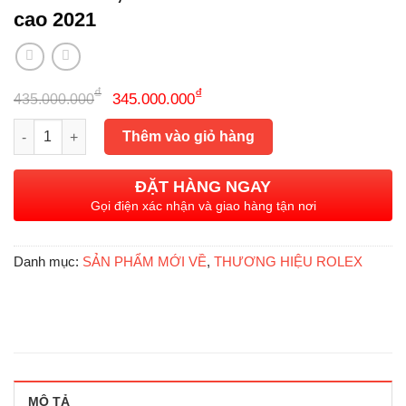
cao 2021
Giá
Giá
₫
₫
345.000.000
435.000.000
gốc
hiện
Rolex Datejust 126234 Black Diamonds, Size 36mm, Like new fu
là:
tại
Thêm vào giỏ hàng
435.000.000₫.
là:
345.000.000₫.
ĐẶT HÀNG NGAY
Gọi điện xác nhận và giao hàng tận nơi
Danh mục:
SẢN PHẨM MỚI VỀ
,
THƯƠNG HIỆU ROLEX
MÔ TẢ