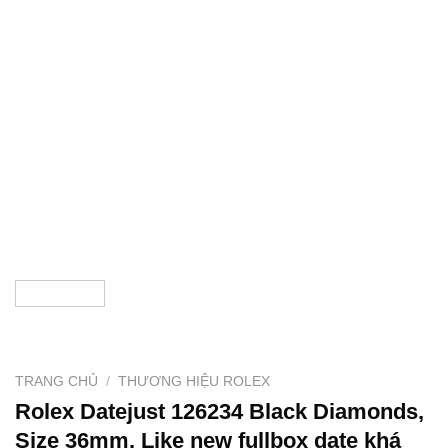
TRANG CHỦ
/
THƯƠNG HIỆU ROLEX
Rolex Datejust 126234 Black Diamonds,
Size 36mm, Like new fullbox date khá