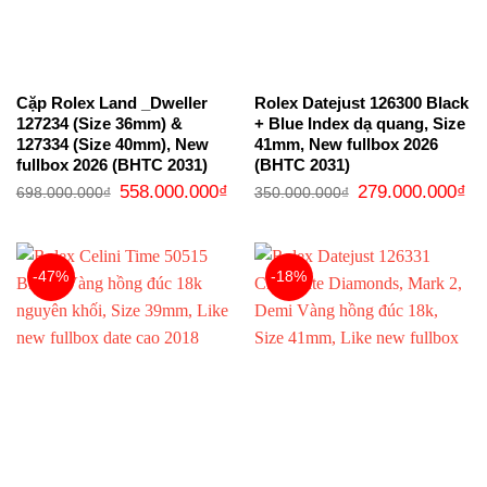
Cặp Rolex Land _Dweller
Rolex Datejust 126300 Black
127234 (Size 36mm) &
+ Blue Index dạ quang, Size
127334 (Size 40mm), New
41mm, New fullbox 2026
fullbox 2026 (BHTC 2031)
(BHTC 2031)
Giá
Giá
Giá
Gi
558.000.000
₫
279.000.000
₫
698.000.000
₫
350.000.000
₫
gốc
hiện
gốc
hi
là:
tại
là:
tại
698.000.000₫.
là:
350.000.000₫.
là:
558.000.000₫.
27
-47%
-18%