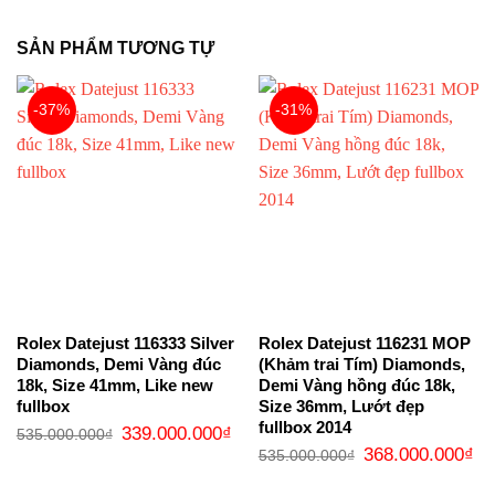
SẢN PHẨM TƯƠNG TỰ
-37%
-31%
Rolex Datejust 116333 Silver
Rolex Datejust 116231 MOP
Diamonds, Demi Vàng đúc
(Khảm trai Tím) Diamonds,
18k, Size 41mm, Like new
Demi Vàng hồng đúc 18k,
fullbox
Size 36mm, Lướt đẹp
fullbox 2014
Giá
Giá
339.000.000
₫
535.000.000
₫
gốc
hiện
Giá
Gi
368.000.000
₫
535.000.000
₫
là:
tại
gốc
hi
535.000.000₫.
là:
là:
tại
339.000.000₫.
535.000.000₫.
là: