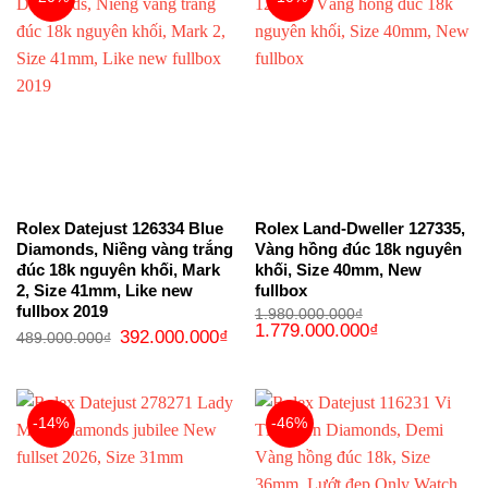
Rolex Datejust 126334 Blue
Rolex Land-Dweller 127335,
Diamonds, Niềng vàng trắng
Vàng hồng đúc 18k nguyên
đúc 18k nguyên khối, Mark
khối, Size 40mm, New
2, Size 41mm, Like new
fullbox
fullbox 2019
1.980.000.000
₫
Giá
Giá
1.779.000.000
₫
Giá
Giá
392.000.000
₫
489.000.000
₫
gốc
hiện
gốc
hiện
là:
tại
là:
tại
1.980.000.000₫.
là:
489.000.000₫.
là:
1.779.000.000₫
392.000.000₫.
-14%
-46%