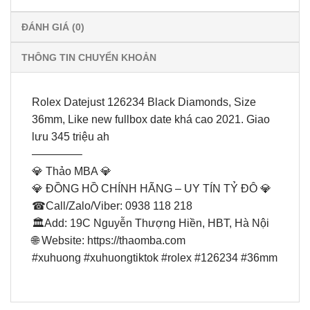
ĐÁNH GIÁ (0)
THÔNG TIN CHUYỂN KHOẢN
Rolex Datejust 126234 Black Diamonds, Size
36mm, Like new fullbox date khá cao 2021. Giao
lưu 345 triệu ah
————–
💎 Thảo MBA 💎
💎 ĐỒNG HỒ CHÍNH HÃNG – UY TÍN TỶ ĐÔ 💎
☎Call/Zalo/Viber: 0938 118 218
🏛Add: 19C Nguyễn Thượng Hiền, HBT, Hà Nội
🌐 Website: https://thaomba.com
#xuhuong #xuhuongtiktok #rolex #126234 #36mm