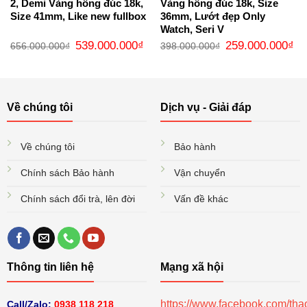
2, Demi Vàng hồng đúc 18k,
Vàng hồng đúc 18k, Size
Size 41mm, Like new fullbox
36mm, Lướt đẹp Only
Watch, Seri V
Giá
Giá
Giá
Gi
539.000.000
₫
259.000.000
₫
656.000.000
₫
398.000.000
₫
gốc
hiện
gốc
hi
là:
tại
là:
tại
656.000.000₫.
là:
398.000.000₫.
là:
539.000.000₫.
25
Về chúng tôi
Dịch vụ - Giải đáp
Về chúng tôi
Bảo hành
Chính sách Bảo hành
Vận chuyển
Chính sách đổi trà, lên đời
Vấn đề khác
Thông tin liên hệ
Mạng xã hội
https://www.facebook.com/th
Call/Zalo:
0938 118 218