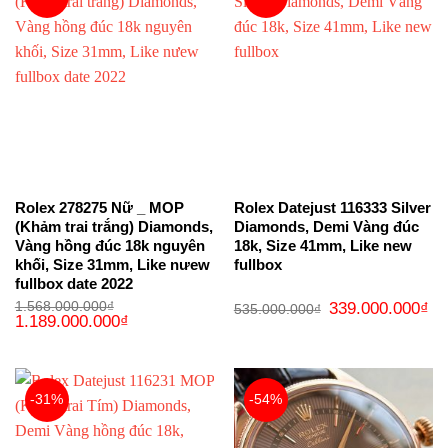
Rolex 278275 Nữ _ MOP
Rolex Datejust 116333 Silver
(Khảm trai trắng) Diamonds,
Diamonds, Demi Vàng đúc
Vàng hồng đúc 18k nguyên
18k, Size 41mm, Like new
khối, Size 31mm, Like nưew
fullbox
fullbox date 2022
Giá
Gi
1.568.000.000
₫
339.000.000
₫
535.000.000
₫
Giá
Giá
gốc
hi
1.189.000.000
₫
gốc
hiện
là:
tại
là:
tại
535.000.000₫.
là:
1.568.000.000₫.
là:
33
1.189.000.000₫.
-31%
-54%