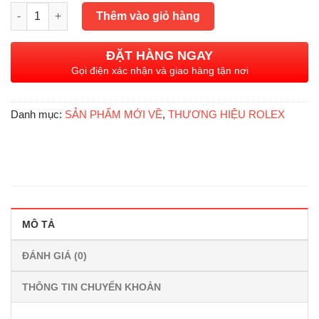
gốc
hiện
Rolex Datejust 126331 MOP (Khảm trai trắng) Diamonds, Demi V
là:
tại
Thêm vào giỏ hàng
645.000.000₫.
là:
489.000.000₫.
ĐẶT HÀNG NGAY
Gọi điện xác nhận và giao hàng tận nơi
Danh mục:
SẢN PHẨM MỚI VỀ
,
THƯƠNG HIỆU ROLEX
MÔ TẢ
ĐÁNH GIÁ (0)
THÔNG TIN CHUYỂN KHOẢN