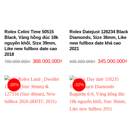
Rolex Celini Time 50515
Rolex Datejust 126234 Black
Black, Vàng hồng đúc 18k
Diamonds, Size 36mm, Like
nguyên khối, Size 39mm,
new fullbox date khá cao
Like new fullbox date cao
2021
2018
Giá
Giá
Giá
Gi
368.000.000
₫
345.000.000
₫
700.000.000
₫
435.000.000
₫
gốc
hiện
gốc
hi
là:
tại
là:
tại
700.000.000₫.
là:
435.000.000₫.
là:
368.000.000₫.
34
-20%
-32%