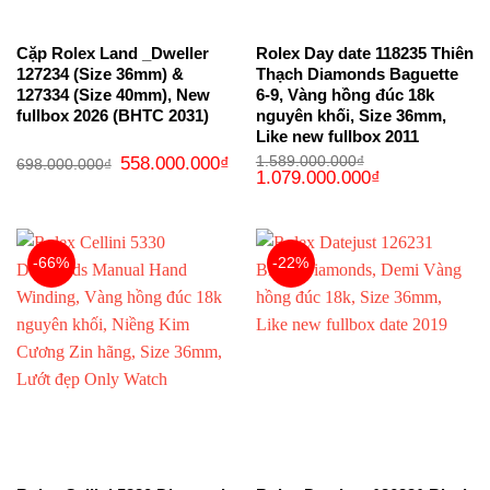
Cặp Rolex Land _Dweller
Rolex Day date 118235 Thiên
127234 (Size 36mm) &
Thạch Diamonds Baguette
127334 (Size 40mm), New
6-9, Vàng hồng đúc 18k
fullbox 2026 (BHTC 2031)
nguyên khối, Size 36mm,
Like new fullbox 2011
Giá
Giá
558.000.000
₫
1.589.000.000
₫
698.000.000
₫
gốc
hiện
Giá
Giá
1.079.000.000
₫
là:
tại
gốc
hiện
698.000.000₫.
là:
là:
tại
558.000.000₫.
1.589.000.000₫.
là:
1.079.000.000₫
-66%
-22%