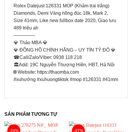
Rolex Datejust 126331 MOP (Khảm trai trắng)
Diamonds, Demi Vàng hồng đúc 18k, Mark 2,
Size 41mm, Like new fullbox date 2020, Giao lưu
489 triệu ah
————–
💎 Thảo MBA 💎
💎 ĐỒNG HỒ CHÍNH HÃNG – UY TÍN TỶ ĐÔ 💎
☎Call/Zalo/Viber: 0938 118 218
🏛Add: 19C Nguyễn Thượng Hiền, HBT, Hà Nội
🌐 Website: https://thaomba.com
#xuhướng #xuhuongtiktok #mop #126331 #41mm
SẢN PHẨM TƯƠNG TỰ
-24%
-37%