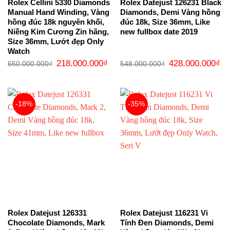
Rolex Cellini 5330 Diamonds
Rolex Datejust 126231 Black
Manual Hand Winding, Vàng
Diamonds, Demi Vàng hồng
hồng đúc 18k nguyên khối,
đúc 18k, Size 36mm, Like
Niềng Kim Cương Zin hãng,
new fullbox date 2019
Size 36mm, Lướt đẹp Only
Watch
Giá
Giá
Giá
Gi
218.000.000
₫
428.000.000
₫
650.000.000
₫
548.000.000
₫
gốc
hiện
gốc
hi
là:
tại
là:
tại
650.000.000₫.
là:
548.000.000₫.
là:
218.000.000₫.
42
-18%
-35%
Rolex Datejust 126331
Rolex Datejust 116231 Vi
Chocolate Diamonds, Mark
Tính Đen Diamonds, Demi