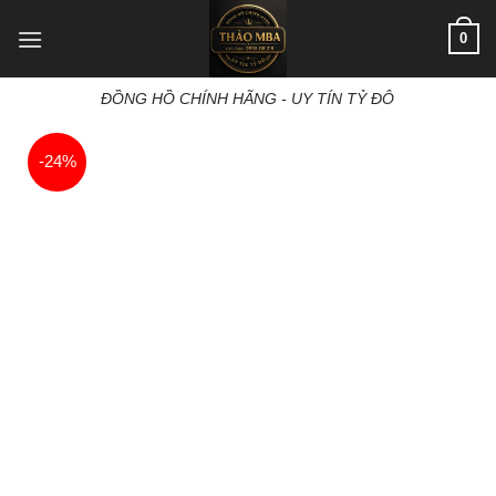
Skip
0
to
content
ĐỒNG HỒ CHÍNH HÃNG - UY TÍN TỶ ĐÔ
-24%