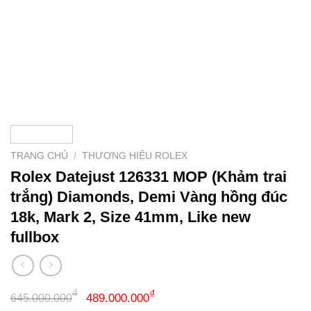
TRANG CHỦ
/
THƯƠNG HIỆU ROLEX
Rolex Datejust 126331 MOP (Khảm trai
trắng) Diamonds, Demi Vàng hồng đúc
18k, Mark 2, Size 41mm, Like new
fullbox
Giá
Giá
₫
₫
489.000.000
645.000.000