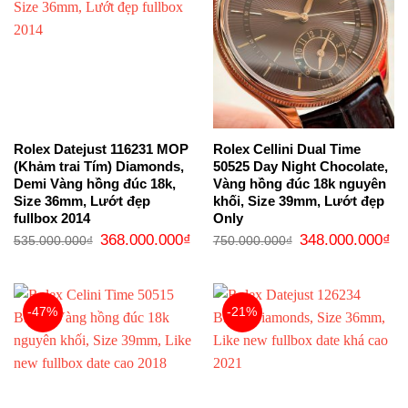
Rolex Datejust 116231 MOP
Rolex Cellini Dual Time
(Khảm trai Tím) Diamonds,
50525 Day Night Chocolate,
Demi Vàng hồng đúc 18k,
Vàng hồng đúc 18k nguyên
Size 36mm, Lướt đẹp
khối, Size 39mm, Lướt đẹp
fullbox 2014
Only
Giá
Giá
Giá
Gi
368.000.000
₫
348.000.000
₫
535.000.000
₫
750.000.000
₫
gốc
hiện
gốc
hi
là:
tại
là:
tại
535.000.000₫.
là:
750.000.000₫.
là:
368.000.000₫.
34
-47%
-21%