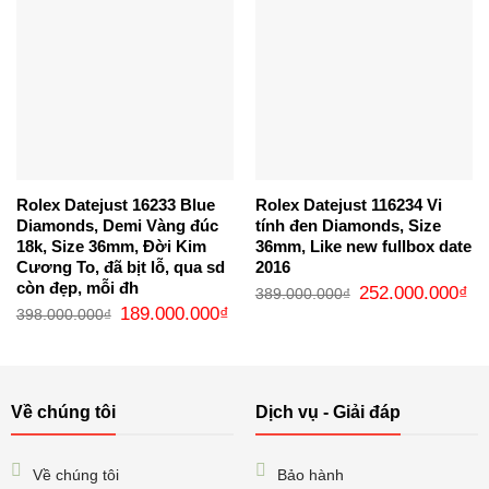
Rolex Datejust 16233 Blue
Rolex Datejust 116234 Vi
Diamonds, Demi Vàng đúc
tính đen Diamonds, Size
18k, Size 36mm, Đời Kim
36mm, Like new fullbox date
Cương To, đã bịt lỗ, qua sd
2016
còn đẹp, mỗi đh
Giá
Gi
252.000.000
₫
389.000.000
₫
gốc
hi
Giá
Giá
189.000.000
₫
398.000.000
₫
là:
tại
gốc
hiện
389.000.000₫.
là:
là:
tại
25
398.000.000₫.
là:
189.000.000₫.
Về chúng tôi
Dịch vụ - Giải đáp
Về chúng tôi
Bảo hành