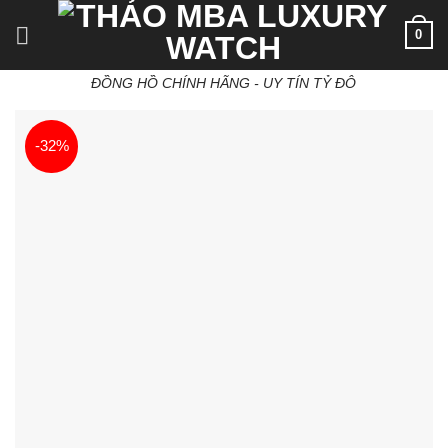
Skip
0
to
content
ĐỒNG HỒ CHÍNH HÃNG - UY TÍN TỶ ĐÔ
-32%