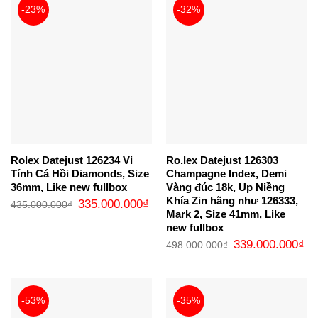
-23%
-32%
Rolex Datejust 126234 Vi
Ro.lex Datejust 126303
Tính Cá Hồi Diamonds, Size
Champagne Index, Demi
36mm, Like new fullbox
Vàng đúc 18k, Up Niềng
Khía Zin hãng như 126333,
Giá
Giá
335.000.000
₫
435.000.000
₫
gốc
hiện
Mark 2, Size 41mm, Like
là:
tại
new fullbox
435.000.000₫.
là:
335.000.000₫.
Giá
Gi
339.000.000
₫
498.000.000
₫
gốc
hi
là:
tại
498.000.000₫.
là:
33
-53%
-35%