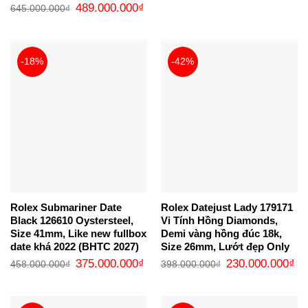
gốc
hi
Giá
Giá
489.000.000
₫
645.000.000
₫
là:
tại
gốc
hiện
435.000.000₫.
là:
là:
tại
34
645.000.000₫.
là:
489.000.000₫.
-18%
-42%
Rolex Submariner Date
Rolex Datejust Lady 179171
Black 126610 Oystersteel,
Vi Tính Hồng Diamonds,
Size 41mm, Like new fullbox
Demi vàng hồng đúc 18k,
date khá 2022 (BHTC 2027)
Size 26mm, Lướt đẹp Only
Giá
Giá
Giá
Gi
375.000.000
₫
230.000.000
₫
458.000.000
₫
398.000.000
₫
gốc
hiện
gốc
hi
là:
tại
là:
tại
458.000.000₫.
là:
398.000.000₫.
là:
375.000.000₫.
23