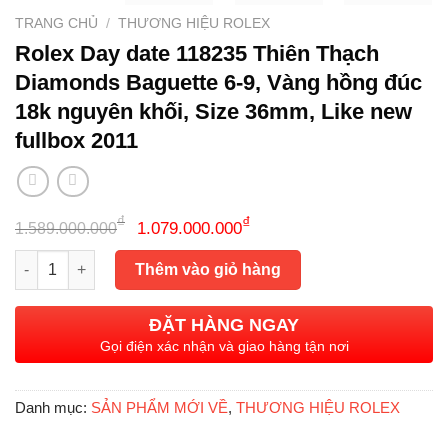
TRANG CHỦ
/
THƯƠNG HIỆU ROLEX
Rolex Day date 118235 Thiên Thạch
Diamonds Baguette 6-9, Vàng hồng đúc
18k nguyên khối, Size 36mm, Like new
fullbox 2011
Giá
Giá
₫
₫
1.079.000.000
1.589.000.000
gốc
hiện
Rolex Day date 118235 Thiên Thạch Diamonds Baguette 6-9, Và
là:
tại
Thêm vào giỏ hàng
1.589.000.000₫.
là:
1.079.000.000₫.
ĐẶT HÀNG NGAY
Gọi điện xác nhận và giao hàng tận nơi
Danh mục:
SẢN PHẨM MỚI VỀ
,
THƯƠNG HIỆU ROLEX