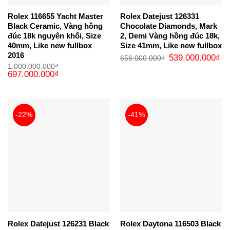
Rolex 116655 Yacht Master
Rolex Datejust 126331
Black Ceramic, Vàng hồng
Chocolate Diamonds, Mark
đúc 18k nguyên khối, Size
2, Demi Vàng hồng đúc 18k,
40mm, Like new fullbox
Size 41mm, Like new fullbox
2016
Giá
Gi
539.000.000
₫
656.000.000
₫
gốc
hi
1.000.000.000
₫
là:
tại
Giá
Giá
697.000.000
₫
656.000.000₫.
là:
gốc
hiện
53
là:
tại
1.000.000.000₫.
là:
697.000.000₫.
-22%
-41%
Rolex Datejust 126231 Black
Rolex Daytona 116503 Black