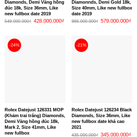
Diamonds, Demi Vàng hồng
Diamonnds, Demi Gold 18k,
đúc 18k, Size 36mm, Like
Size 40mm, Like new fullbox
new fullbox date 2019
date 2019
Giá
Giá
Giá
Gi
428.000.000
₫
579.000.000
₫
548.000.000
₫
986.000.000
₫
gốc
hiện
gốc
hi
là:
tại
là:
tại
548.000.000₫.
là:
986.000.000₫.
là:
428.000.000₫.
57
-24%
-21%
Rolex Datejust 126331 MOP
Rolex Datejust 126234 Black
(Khảm trai trắng) Diamonds,
Diamonds, Size 36mm, Like
Demi Vàng hồng đúc 18k,
new fullbox date khá cao
Mark 2, Size 41mm, Like
2021
new fullbox
Giá
Gi
345.000.000
₫
435.000.000
₫