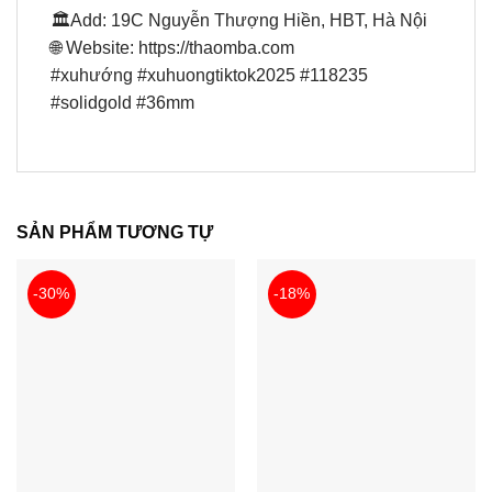
🏛Add: 19C Nguyễn Thượng Hiền, HBT, Hà Nội
🌐 Website: https://thaomba.com
#xuhướng #xuhuongtiktok2025 #118235
#solidgold #36mm
SẢN PHẨM TƯƠNG TỰ
-30%
-18%