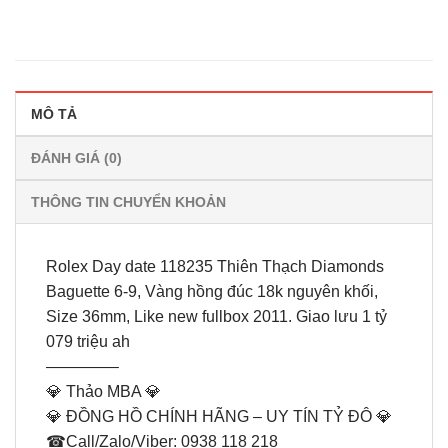
MÔ TẢ
ĐÁNH GIÁ (0)
THÔNG TIN CHUYỂN KHOẢN
Rolex Day date 118235 Thiên Thạch Diamonds
Baguette 6-9, Vàng hồng đúc 18k nguyên khối,
Size 36mm, Like new fullbox 2011. Giao lưu 1 tỷ
079 triệu ah
————–
💎 Thảo MBA 💎
💎 ĐỒNG HỒ CHÍNH HÃNG – UY TÍN TỶ ĐÔ 💎
☎Call/Zalo/Viber: 0938 118 218