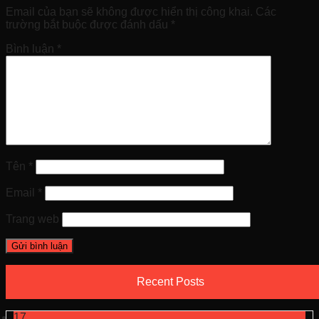
Email của bạn sẽ không được hiển thị công khai.
Các
trường bắt buộc được đánh dấu
*
Bình luận
*
Tên
*
Email
*
Trang web
Recent Posts
17