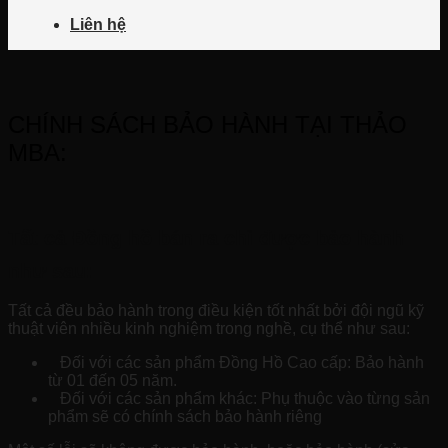
Liên hệ
CHÍNH SÁCH BẢO HÀNH TẠI THẢO
MBA:
Tất cả Đồng hồ bán ra chỉ được bảo hành
như sau:
Tất cả đều bảo hành trong điều kiện tốt nhất bởi đội ngũ kỹ
thuật viên nhiều kinh nghiệm trong nghề, cụ thể như sau:
Đối với các sản phẩm Đồng Hồ Cao cấp: Bảo hành
từ 01 đến 05 năm.
Đối với các sản phẩm khác: Phụ thuộc vào từng sản
phẩm sẽ có chính sách bảo hành riêng