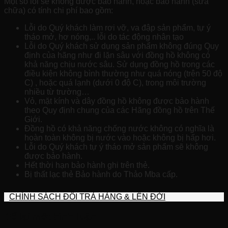
Một số lỗi sẽ không được bảo hành, hoặc bảo hành (sửa
chữa) có tính chi phí bao gồm:
Lỗi do Quý khách làm rơi vỡ, va đập sản phẩm, tự ý
tháo mở, hơ nóng,.. lỗi do tác động nhân tạo
Lỗi do Quý khách sử dụng sản phẩm không đúng Quy
định của hãng như đi lặn sâu với đồng hồ không có
khả năng chịu nước sâu. Sử dụng đồng hồ trong các
điều kiện không bình thường như quá nóng (trên 50 độ
C) , hoặc quá lạnh (dưới 0 độ C), trong môi trường
nhiều từ trường…
Vỏ, mặt kính và dây đồng hồ không được bảo hành
theo Quy định chung của các Hãng đồng hồ trên Thế
Giới.
Đồng hồ có khả năng chống nước không có nghĩa là
hoàn toàn không bị nước vào hoặc không bị hấp hơi.
Lỗi do Quý khách tự ý tháo mở sản phẩm sẽ không
được bảo hành.
Hết thời hạn bảo hành ghi trên thẻ.
Bị thất lạc thẻ Bảo hành do Thảo Mba cấp.
CHÍNH SÁCH ĐỔI TRẢ HÀNG & LÊN ĐỜI
Để lại một bình luận