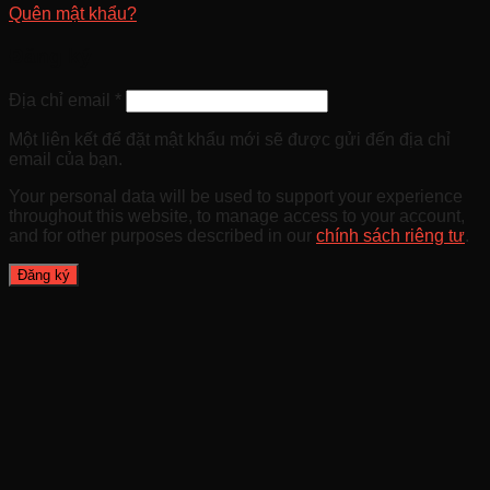
Quên mật khẩu?
Đăng ký
Địa chỉ email
*
Một liên kết để đặt mật khẩu mới sẽ được gửi đến địa chỉ
email của bạn.
Your personal data will be used to support your experience
throughout this website, to manage access to your account,
and for other purposes described in our
chính sách riêng tư
.
Đăng ký