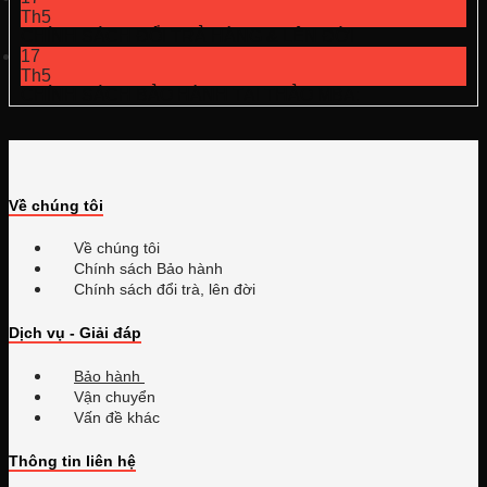
Th5
CHÍNH SÁCH ĐỔI TRẢ HÀNG & LÊN ĐỜI
17
Th5
CHÍNH SÁCH BẢO HÀNH TẠI THẢO MBA:
Về chúng tôi
Về chúng tôi
Chính sách Bảo hành
Chính sách đổi trà, lên đời
Dịch vụ - Giải đáp
Bảo hành
Vận chuyển
Vấn đề khác
Thông tin liên hệ