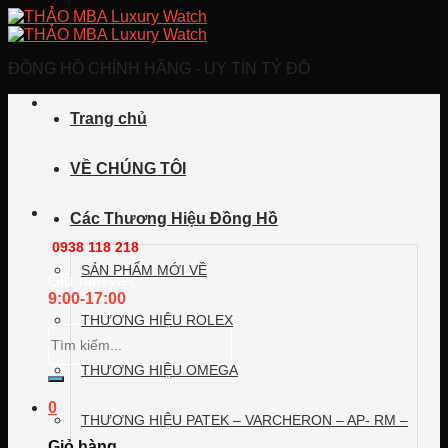
Skip
to
content
ĐỒNG HỒ CHÍNH HÃNG - UY TÍN TỶ ĐÔ
Trang chủ
VỀ CHÚNG TÔI
Call/Zalo/Viber
Các Thương Hiệu Đồng Hồ
0938 118 218
SẢN PHẨM MỚI VỀ
GIờ làm việc
9:00-17:00
THƯƠNG HIỆU ROLEX
Tìm
kiếm:
THƯƠNG HIỆU OMEGA
0
THƯƠNG HIỆU PATEK – VARCHERON – AP- RM –
Giỏ hàng