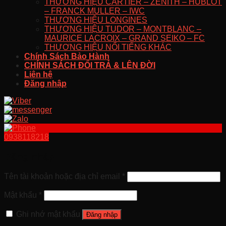
THƯƠNG HIỆU CARTIER – ZENITH – HUBLOT
– FRANCK MULLER – IWC
THƯƠNG HIỆU LONGINES
THƯƠNG HIỆU TUDOR – MONTBLANC –
MAURICE LACROIX – GRAND SEIKO – FC
THƯƠNG HIỆU NỔI TIẾNG KHÁC
Chính Sách Bảo Hành
CHÍNH SÁCH ĐỔI TRẢ & LÊN ĐỜI
Liên hệ
Đăng nhập
0938118218
Đăng nhập
Tên tài khoản hoặc địa chỉ email
*
Mật khẩu
*
Ghi nhớ mật khẩu
Đăng nhập