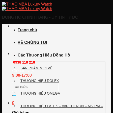
Skip
to
content
ĐỒNG HỒ CHÍNH HÃNG - UY TÍN TỶ ĐÔ
Trang chủ
VỀ CHÚNG TÔI
Call/Zalo/Viber
Các Thương Hiệu Đồng Hồ
0938 118 218
SẢN PHẨM MỚI VỀ
GIờ làm việc
9:00-17:00
THƯƠNG HIỆU ROLEX
Tìm
kiếm:
THƯƠNG HIỆU OMEGA
0
THƯƠNG HIỆU PATEK – VARCHERON – AP- RM –
Giỏ hàng