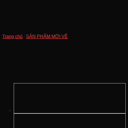
Trang chủ
/
SẢN PHẨM MỚI VỀ
OMEGA Seamaster Diver
300m Black Ceramic, Size
41mm, Like new fullbox