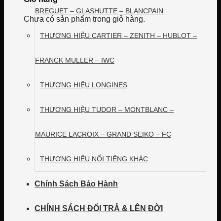
BREGUET – GLASHUTTE – BLANCPAIN
Chưa có sản phẩm trong giỏ hàng.
THƯƠNG HIỆU CARTIER – ZENITH – HUBLOT –
FRANCK MULLER – IWC
THƯƠNG HIỆU LONGINES
THƯƠNG HIỆU TUDOR – MONTBLANC –
MAURICE LACROIX – GRAND SEIKO – FC
THƯƠNG HIỆU NỔI TIẾNG KHÁC
Chính Sách Bảo Hành
CHÍNH SÁCH ĐỔI TRẢ & LÊN ĐỜI