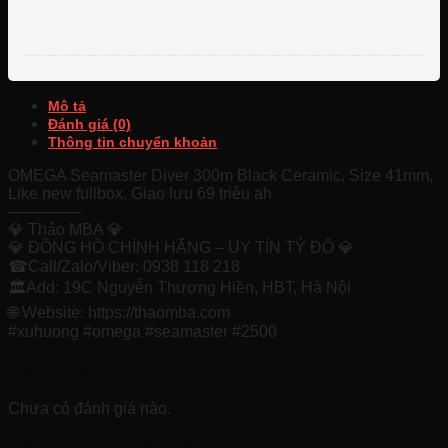
Mô tả
Đánh giá (0)
Thông tin chuyển khoản
OMEGA Seamaster Diver 300m Black Ceramic, Size 41mm,
Like new fullbox, Giao lưu 69 triệu ah
————–
💎 Thảo MBA 💎
💎 ĐỒNG HỒ CHÍNH HÃNG – UY TÍN TỶ ĐÔ 💎
☎Call/Zalo/Viber: 0938 118 218
🏛Add: 19C Nguyễn Thượng Hiền, HBT, Hà Nội
🌐 Website: https://thaomba.com
#xuhuong #omega #seamaster #2500
Đánh giá
Chưa có đánh giá nào.
Hãy là người đầu tiên nhận xét “OMEGA