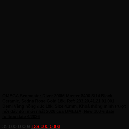
OMEGA Seamaster Diver 300M Master 8400 Si14 Black
Ceramic, Sedna Rose Gold 18k, Ref: 233.20.41.21.01.001,
Demi Vàng hồng đúc 18k, Size 41mm, Khoá thông minh trượt
nới dây đời mới nhất 2026 của OMEGA, New 100% date
fullbox date 4/2026
Giá
Giá
139.000.000
₫
350.000.000
₫