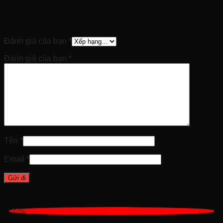
Seamaster Diver 300m Black Ceramic, Size
41mm, Like new fullbox”
Đánh giá của bạn
*
Đánh giá của bạn
*
Tên
*
Email
*
Sản phẩm tương tự
-37%