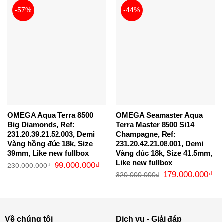
-57%
-44%
OMEGA Aqua Terra 8500
OMEGA Seamaster Aqua
Big Diamonds, Ref:
Terra Master 8500 Si14
231.20.39.21.52.003, Demi
Champagne, Ref:
Vàng hồng đúc 18k, Size
231.20.42.21.08.001, Demi
39mm, Like new fullbox
Vàng đúc 18k, Size 41.5mm,
Like new fullbox
Giá
Giá
99.000.000
₫
230.000.000
₫
gốc
hiện
Giá
Gi
179.000.000
₫
320.000.000
₫
là:
tại
gốc
hi
230.000.000₫.
là:
là:
tại
99.000.000₫.
320.000.000₫.
là:
17
Về chúng tôi
Dịch vụ - Giải đáp