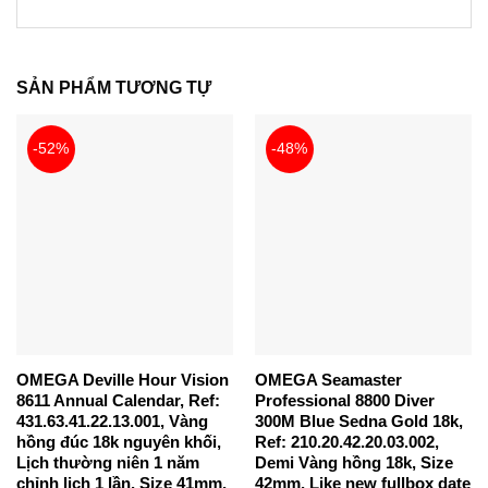
SẢN PHẨM TƯƠNG TỰ
-52%
-48%
OMEGA Deville Hour Vision
OMEGA Seamaster
8611 Annual Calendar, Ref:
Professional 8800 Diver
431.63.41.22.13.001, Vàng
300M Blue Sedna Gold 18k,
hồng đúc 18k nguyên khối,
Ref: 210.20.42.20.03.002,
Lịch thường niên 1 năm
Demi Vàng hồng 18k, Size
chỉnh lịch 1 lần, Size 41mm,
42mm, Like new fullbox date