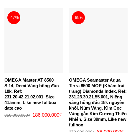
là:
tại
320.000.000₫.
là:
15
-47%
-68%
OMEGA Master AT 8500
OMEGA Seamaster Aqua
Si14, Demi Vàng hồng đúc
Terra 8500 MOP (Khảm trai
18k, Ref:
trắng) Diamonds Index, Ref:
231.20.42.21.02.001, Size
231.23.39.21.55.001, Niềng
41.5mm, Like new fullbox
vàng hồng đúc 18k nguyên
date cao
khối, Núm Vàng, Kim Cọc
Vàng gắn Kim Cương Thiên
Giá
Giá
186.000.000
₫
350.000.000
₫
gốc
hiện
Nhiên, Size 39mm, Like new
là:
tại
fullbox
350.000.000₫.
là:
186.000.000₫.
Giá
Giá
88.000.000
₫