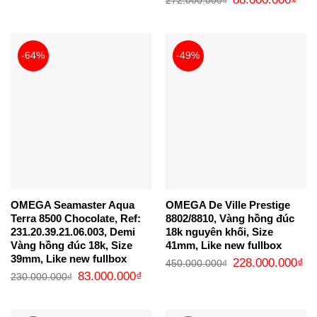
272.000.000
₫
gốc
hiện
là:
tại
272.000.000₫.
là:
88.0
-64%
-49%
OMEGA Seamaster Aqua
OMEGA De Ville Prestige
Terra 8500 Chocolate, Ref:
8802/8810, Vàng hồng đúc
231.20.39.21.06.003, Demi
18k nguyên khối, Size
Vàng hồng đúc 18k, Size
41mm, Like new fullbox
39mm, Like new fullbox
Giá
Gi
228.000.000
₫
450.000.000
₫
gốc
hi
Giá
Giá
83.000.000
₫
230.000.000
₫
là:
tại
gốc
hiện
450.000.000₫.
là:
là:
tại
22
230.000.000₫.
là:
83.000.000₫.