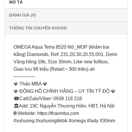
MÔ TẢ
ĐÁNH GIÁ (0)
THÔNG TIN CHUYỂN KHOẢN
OMEGA Aqua Terra 8520 Nữ_MOP (khảm trai
trắng) Diamonds, Ref: 231.20.30.20.55.001, Demi
Vàng hồng 18k, Size 30mm, Like new fullbox,
Giao lưu 99 triệu (Retail:~ 300 triệu) ah
————–
💎 Thảo MBA 💎
💎 ĐỒNG HỒ CHÍNH HÃNG – UY TÍN TỶ ĐÔ 💎
☎Call/Zalo/Viber: 0938 118 218
🏛Add: 19C Nguyễn Thượng Hiền, HBT, Hà Nội
🌐 Website: https://thaomba.com
#xuhuong #xuhuongtiktok #omega #lady #30mm