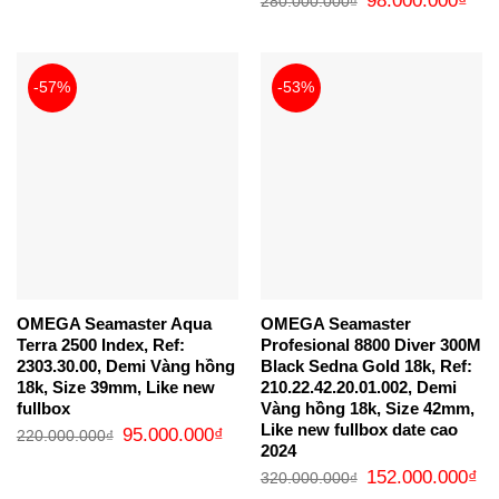
98.000.000
₫
280.000.000
₫
là:
tại
gốc
hiện
190.000.000₫.
là:
là:
tại
83.000.000₫.
280.000.000₫.
là:
98.0
-57%
-53%
OMEGA Seamaster Aqua
OMEGA Seamaster
Terra 2500 Index, Ref:
Profesional 8800 Diver 300M
2303.30.00, Demi Vàng hồng
Black Sedna Gold 18k, Ref:
18k, Size 39mm, Like new
210.22.42.20.01.002, Demi
fullbox
Vàng hồng 18k, Size 42mm,
Like new fullbox date cao
Giá
Giá
95.000.000
₫
220.000.000
₫
gốc
hiện
2024
là:
tại
Giá
Gi
220.000.000₫.
là:
152.000.000
₫
320.000.000
₫
gốc
hi
95.000.000₫.