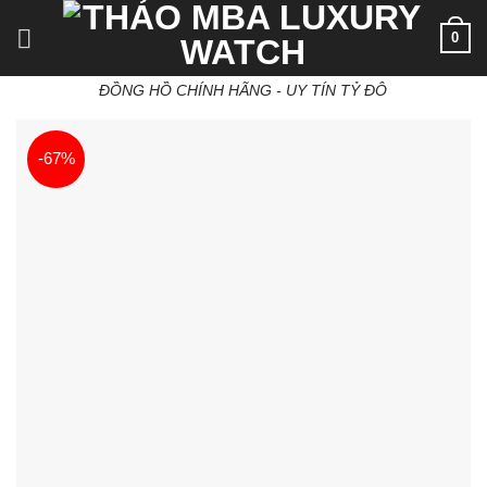
Skip
0
to
content
ĐỒNG HỒ CHÍNH HÃNG - UY TÍN TỶ ĐÔ
-67%