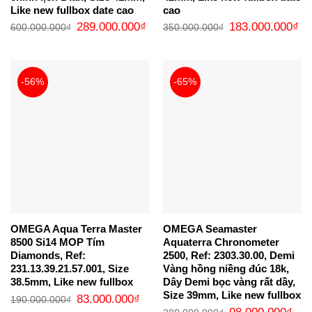
Like new fullbox date cao
cao
Giá
Giá
Giá
Gi
289.000.000
₫
183.000.000
₫
600.000.000
₫
350.000.000
₫
gốc
hiện
gốc
hi
là:
tại
là:
tại
600.000.000₫.
là:
350.000.000₫.
là:
289.000.000₫.
18
-56%
-65%
OMEGA Aqua Terra Master
OMEGA Seamaster
8500 Si14 MOP Tím
Aquaterra Chronometer
Diamonds, Ref:
2500, Ref: 2303.30.00, Demi
231.13.39.21.57.001, Size
Vàng hồng niềng đúc 18k,
38.5mm, Like new fullbox
Dây Demi bọc vàng rất dầy,
Size 39mm, Like new fullbox
Giá
Giá
83.000.000
₫
190.000.000
₫
gốc
hiện
Giá
Giá