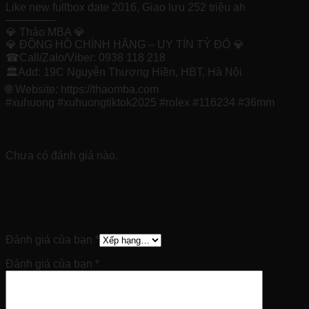
Like new fullbox date 2016, Giao lưu 252 triệu ah
————–
💎 Thảo MBA 💎
💎 ĐỒNG HỒ CHÍNH HÃNG – UY TÍN TỶ ĐÔ 💎
☎Call/Zalo/Viber: 0938 118 218
🏛Add: 19C Nguyễn Thượng Hiền, HBT, Hà Nội
🌐 Website: https://thaomba.com
#xuhuong #xuhuongtiktok2025 #rolex #116234 #36mm
Đánh giá
Chưa có đánh giá nào.
Hãy là người đầu tiên nhận xét “Rolex Datejust
116234 Vi tính đen Diamonds, Size 36mm, Like
new fullbox date 2016”
Đánh giá của bạn
*
Đánh giá của bạn
*