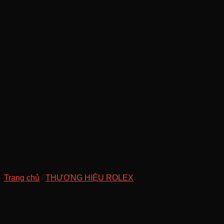
Trang chủ
/
THƯƠNG HIỆU ROLEX
Rolex Datejust 116234 Vi
tính đen Diamonds, Size