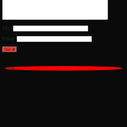
Tên
*
Email
*
Sản phẩm tương tự
-27%