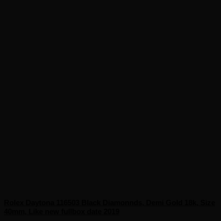
Rolex Daytona 116503 Black Diamonnds, Demi Gold 18k, Size
40mm, Like new fullbox date 2019