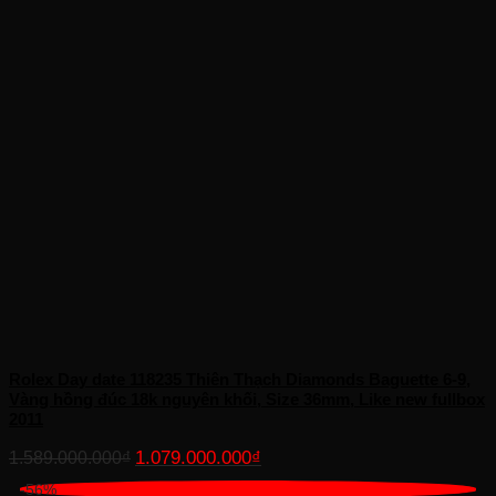
Rolex Day date 118235 Thiên Thạch Diamonds Baguette 6-9,
Vàng hồng đúc 18k nguyên khối, Size 36mm, Like new fullbox
2011
Giá
Giá
1.079.000.000
₫
1.589.000.000
₫
gốc
hiện
-56%
là:
tại