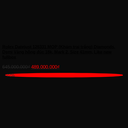
Rolex Datejust 126331 MOP (Khảm trai trắng) Diamonds,
Demi Vàng hồng đúc 18k, Mark 2, Size 41mm, Like new
fullbox
Giá
Giá
489.000.000
₫
645.000.000
₫
gốc
hiện
-22%
là:
tại
645.000.000₫.
là:
489.000.000₫.