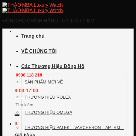
Skip
to
content
ĐỒNG HỒ CHÍNH HÃNG - UY TÍN TỶ ĐÔ
Trang chủ
VỀ CHÚNG TÔI
Call/Zalo/Viber
Các Thương Hiệu Đồng Hồ
0938 118 218
SẢN PHẨM MỚI VỀ
GIờ làm việc
9:00-17:00
THƯƠNG HIỆU ROLEX
Tìm
kiếm:
THƯƠNG HIỆU OMEGA
0
THƯƠNG HIỆU PATEK – VARCHERON – AP- RM –
Giỏ hàng