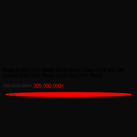
Rolex Cellini Time 50505 White Index, Vàng hồng đúc 18k
nguyên khối, Size 39mm, Lướt đẹp Only Watch
Giá
Giá
305.000.000
₫
700.000.000
₫
gốc
hiện
-42%
là:
tại
700.000.000₫.
là:
305.000.000₫.