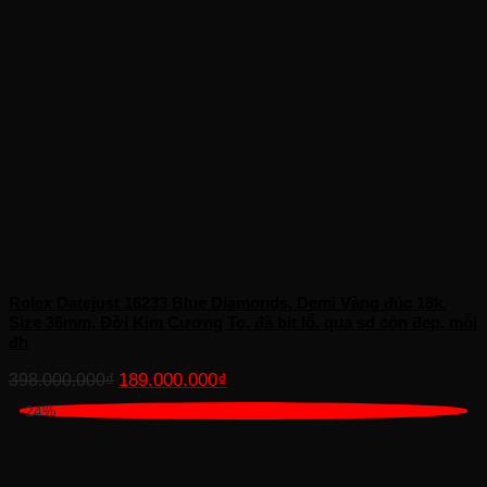
Rolex Datejust 16233 Blue Diamonds, Demi Vàng đúc 18k,
Size 36mm, Đời Kim Cương To, đã bịt lỗ, qua sd còn đẹp, mỗi
đh
Giá
Giá
189.000.000
₫
398.000.000
₫
gốc
hiện
-24%
là:
tại
398.000.000₫.
là:
189.000.000₫.