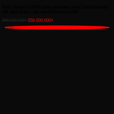
Rolex Datejust 126231 Index dạ quang, Demi Vàng hồng đúc
18k, Size 36mm, Like new fullbox date 2020
Giá
Giá
358.000.000
₫
488.000.000
₫
gốc
hiện
-32%
là:
tại
488.000.000₫.
là:
358.000.000₫.