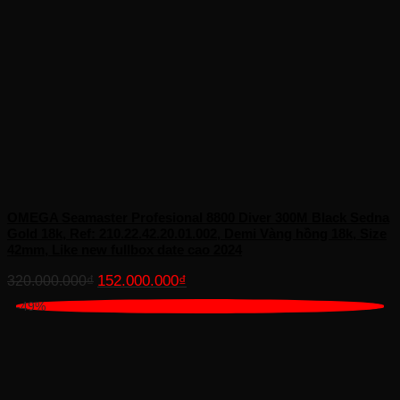
OMEGA Seamaster Profesional 8800 Diver 300M Black Sedna
Gold 18k, Ref: 210.22.42.20.01.002, Demi Vàng hồng 18k, Size
42mm, Like new fullbox date cao 2024
Giá
Giá
152.000.000
₫
320.000.000
₫
gốc
hiện
-49%
là:
tại
320.000.000₫.
là:
152.000.000₫.