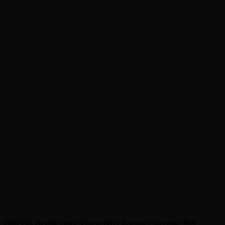
OMEGA Deville Hour Vision 8611 Annual Calendar, Ref: