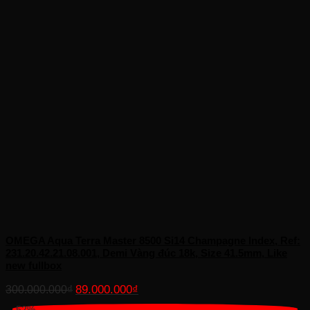
OMEGA Aqua Terra Master 8500 Si14 Champagne Index, Ref:
231.20.42.21.08.001, Demi Vàng đúc 18k, Size 41.5mm, Like
new fullbox
Giá
Giá
89.000.000
₫
300.000.000
₫
gốc
hiện
-52%