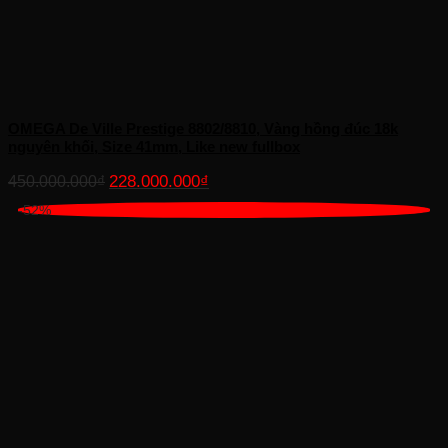
OMEGA De Ville Prestige 8802/8810, Vàng hồng đúc 18k
nguyên khối, Size 41mm, Like new fullbox
Giá
Giá
228.000.000
₫
450.000.000
₫
gốc
hiện
-52%
là:
tại
450.000.000₫.
là:
228.000.000₫.