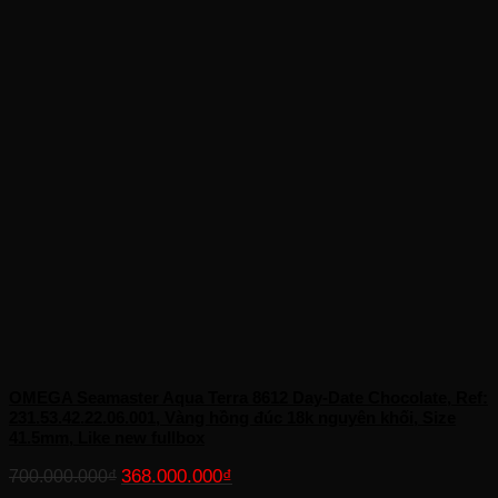
OMEGA Seamaster Aqua Terra 8612 Day-Date Chocolate, Ref:
231.53.42.22.06.001, Vàng hồng đúc 18k nguyên khối, Size
41.5mm, Like new fullbox
Giá
Giá
368.000.000
₫
700.000.000
₫
gốc
hiện