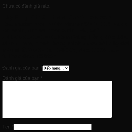
Chưa có đánh giá nào.
Hãy là người đầu tiên nhận xét “OMEGA
Seamaster Diver 300M Master 8400 Si14 Black
Ceramic, Sedna Rose Gold 18k, Ref:
233.20.41.21.01.001, Demi Vàng hồng đúc 18k,
Size 41mm, Khoá thông minh trượt nới dây đời
mới nhất 2026 của OMEGA, New 100% date
fullbox date 4/2026”
Đánh giá của bạn
*
Đánh giá của bạn
*
Tên
*