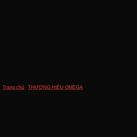
Trang chủ
/
THƯƠNG HIỆU OMEGA
OMEGA Seamaster Diver
300M Master 8400 Si14
Black Ceramic, Sedna Rose
Gold 18k, Ref: