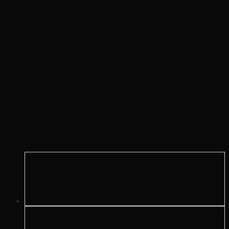
233.20.41.21.01.001, Demi
Vàng hồng đúc 18k, Size
41mm, Khoá thông minh
trượt nới dây đời mới nhất
2026 của OMEGA, New
100% date fullbox date
4/2026