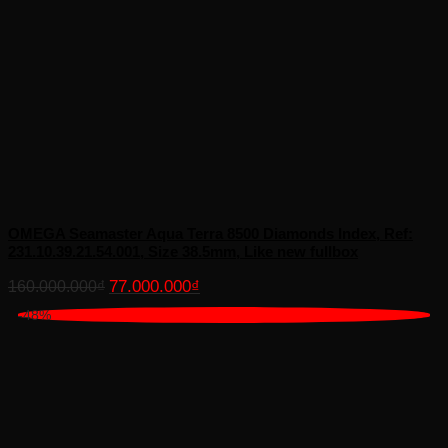
OMEGA Seamaster Aqua Terra 8500 Diamonds Index, Ref:
231.10.39.21.54.001, Size 38.5mm, Like new fullbox
Giá
Giá
77.000.000
₫
160.000.000
₫
gốc
hiện
-48%
là:
tại
160.000.000₫.
là:
77.000.000₫.