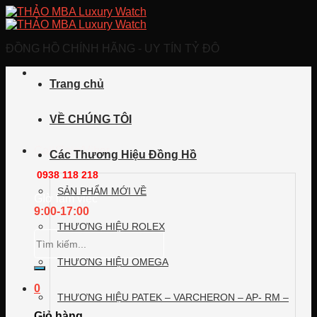
Skip
to
content
ĐỒNG HỒ CHÍNH HÃNG - UY TÍN TỶ ĐÔ
Trang chủ
VỀ CHÚNG TÔI
Call/Zalo/Viber
Các Thương Hiệu Đồng Hồ
0938 118 218
SẢN PHẨM MỚI VỀ
GIờ làm việc
9:00-17:00
THƯƠNG HIỆU ROLEX
Tìm
kiếm:
THƯƠNG HIỆU OMEGA
0
THƯƠNG HIỆU PATEK – VARCHERON – AP- RM –
Giỏ hàng