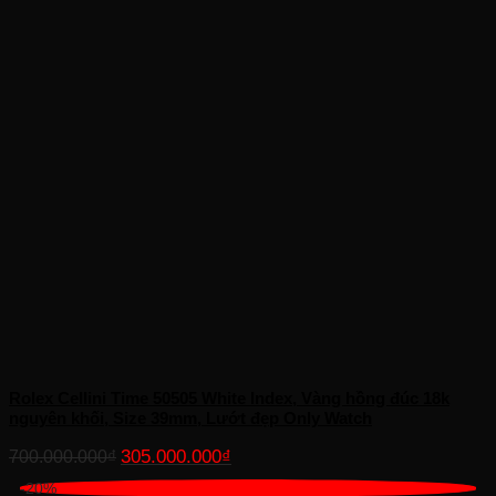
Rolex Cellini Time 50505 White Index, Vàng hồng đúc 18k
nguyên khối, Size 39mm, Lướt đẹp Only Watch
Giá
Giá
305.000.000
₫
700.000.000
₫
gốc
hiện
-20%
là:
tại