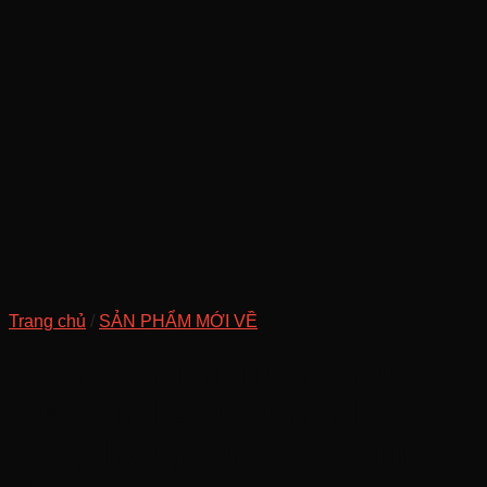
Trang chủ
/
SẢN PHẨM MỚI VỀ
Rolex Cellini Time 50505
Black Index Diamonds,
Vàng hồng đúc 18k nguyên