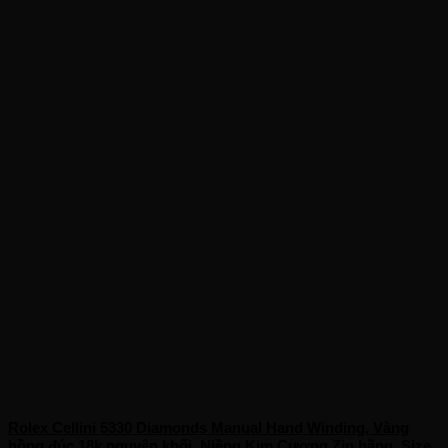
Rolex Cellini 5330 Diamonds Manual Hand Winding, Vàng
hồng đúc 18k nguyên khối, Niềng Kim Cương Zin hãng, Size