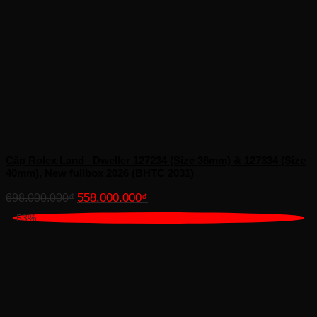
Cặp Rolex Land _Dweller 127234 (Size 36mm) & 127334 (Size
40mm), New fullbox 2026 (BHTC 2031)
Giá
Giá
558.000.000
₫
698.000.000
₫
gốc
hiện
-53%
là:
tại
698.000.000₫.
là:
558.000.000₫.