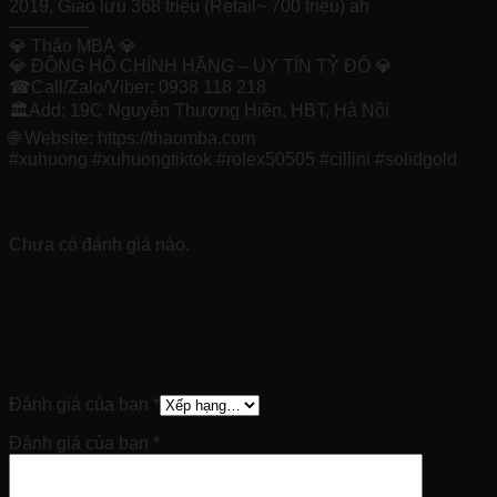
2019, Giao lưu 368 triệu (Retail~ 700 triệu) ah
————–
💎 Thảo MBA 💎
💎 ĐỒNG HỒ CHÍNH HÃNG – UY TÍN TỶ ĐÔ 💎
☎Call/Zalo/Viber: 0938 118 218
🏛Add: 19C Nguyễn Thượng Hiền, HBT, Hà Nội
🌐 Website: https://thaomba.com
#xuhuong #xuhuongtiktok #rolex50505 #cillini #solidgold
Đánh giá
Chưa có đánh giá nào.
Hãy là người đầu tiên nhận xét “Rolex Cellini
Time 50505 Black Index Diamonds, Vàng hồng
đúc 18k nguyên khối, Size 39mm, Like new
fullbox date cao 2019”
Đánh giá của bạn
*
Đánh giá của bạn
*