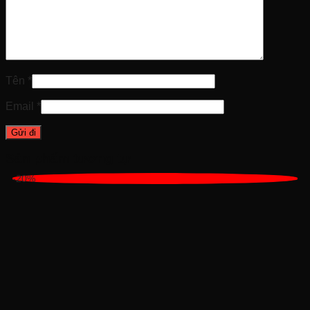
Tên
*
Email
*
Sản phẩm tương tự
-20%