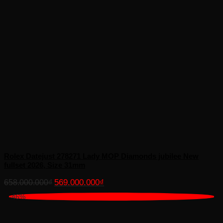
Rolex Datejust 278271 Lady MOP Diamonds jubilee New
fullset 2026, Size 31mm
Giá
Giá
569.000.000
₫
658.000.000
₫
gốc
hiện
-46%
là:
tại
658.000.000₫.
là:
569.000.000₫.