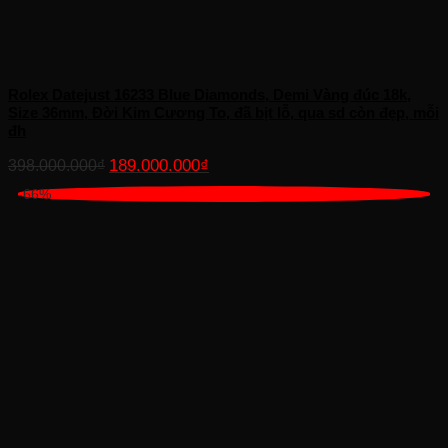
Rolex Datejust 16233 Blue Diamonds, Demi Vàng đúc 18k,
Size 36mm, Đời Kim Cương To, đã bịt lỗ, qua sd còn đẹp, mỗi
đh
Giá
Giá
189.000.000
₫
398.000.000
₫
gốc
hiện
-66%
là:
tại
398.000.000₫.
là:
189.000.000₫.