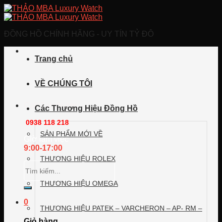
Skip
to
content
ĐỒNG HỒ CHÍNH HÃNG - UY TÍN TỶ ĐÔ
Trang chủ
VỀ CHÚNG TÔI
Call/Zalo/Viber
Các Thương Hiệu Đồng Hồ
0938 118 218
SẢN PHẨM MỚI VỀ
GIờ làm việc
9:00-17:00
THƯƠNG HIỆU ROLEX
Tìm
kiếm:
THƯƠNG HIỆU OMEGA
0
THƯƠNG HIỆU PATEK – VARCHERON – AP- RM –
Giỏ hàng