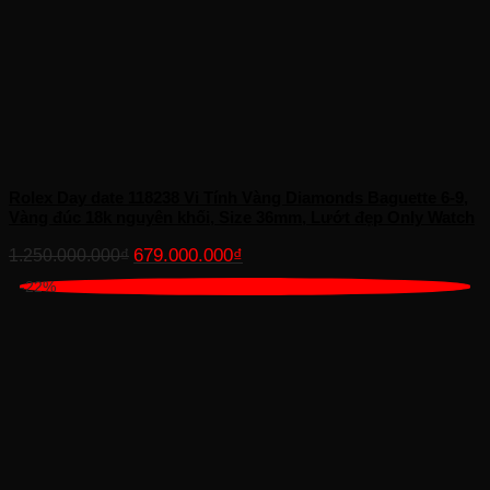
Rolex Day date 118238 Vi Tính Vàng Diamonds Baguette 6-9,
Vàng đúc 18k nguyên khối, Size 36mm, Lướt đẹp Only Watch
Giá
Giá
679.000.000
₫
1.250.000.000
₫
gốc
hiện
-22%
là:
tại
1.250.000.000₫.
là:
679.000.000₫.