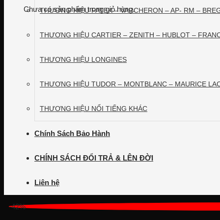
Chưa có sản phẩm trong giỏ hàng.
THƯƠNG HIỆU PATEK – VARCHERON – AP- RM – BRE
THƯƠNG HIỆU CARTIER – ZENITH – HUBLOT – FRAN
THƯƠNG HIỆU LONGINES
THƯƠNG HIỆU TUDOR – MONTBLANC – MAURICE LAC
THƯƠNG HIỆU NỔI TIẾNG KHÁC
Chính Sách Bảo Hành
CHÍNH SÁCH ĐỔI TRẢ & LÊN ĐỜI
Liên hệ
-42%