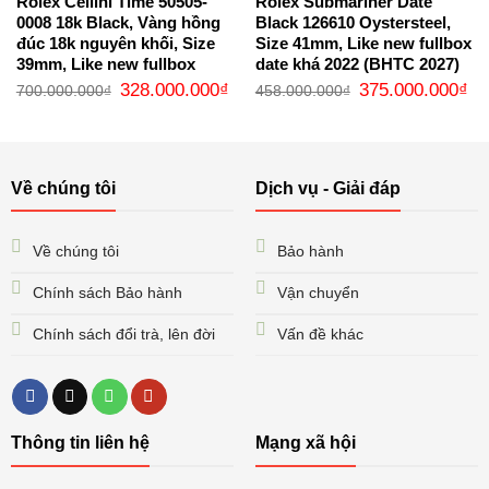
Rolex Cellini Time 50505-
Rolex Submariner Date
0008 18k Black, Vàng hồng
Black 126610 Oystersteel,
đúc 18k nguyên khối, Size
Size 41mm, Like new fullbox
39mm, Like new fullbox
date khá 2022 (BHTC 2027)
Giá
Giá
Giá
Gi
328.000.000
₫
375.000.000
₫
700.000.000
₫
458.000.000
₫
gốc
hiện
gốc
hi
là:
tại
là:
tại
700.000.000₫.
là:
458.000.000₫.
là:
328.000.000₫.
37
Về chúng tôi
Dịch vụ - Giải đáp
Về chúng tôi
Bảo hành
Chính sách Bảo hành
Vận chuyển
Chính sách đổi trà, lên đời
Vấn đề khác
Thông tin liên hệ
Mạng xã hội