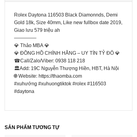
Rolex Daytona 116503 Black Diamonnds, Demi
Gold 18k, Size 40mm, Like new fullbox date 2019,
Giao lưu 579 triệu ah
————–
💎 Thảo MBA 💎
💎 ĐỒNG HỒ CHÍNH HÃNG – UY TÍN TỶ ĐÔ 💎
☎Call/Zalo/Viber: 0938 118 218
🏛Add: 19C Nguyễn Thượng Hiền, HBT, Hà Nội
🌐 Website: https://thaomba.com
#xuhướng #xuhuongtiktok #rolex #116503
#daytona
SẢN PHẨM TƯƠNG TỰ