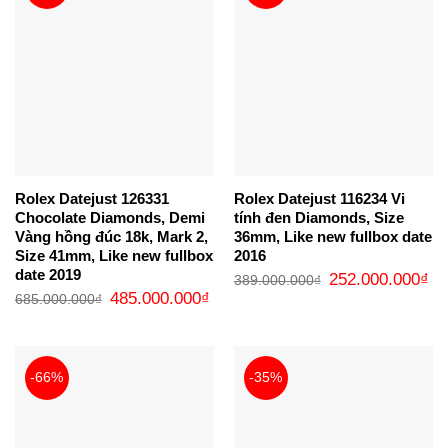
Rolex Datejust 126331
Rolex Datejust 116234 Vi
Chocolate Diamonds, Demi
tính đen Diamonds, Size
Vàng hồng đúc 18k, Mark 2,
36mm, Like new fullbox date
Size 41mm, Like new fullbox
2016
date 2019
Giá
Gi
252.000.000
₫
389.000.000
₫
gốc
hi
Giá
Giá
485.000.000
₫
685.000.000
₫
là:
tại
gốc
hiện
389.000.000₫.
là:
là:
tại
25
685.000.000₫.
là:
485.000.000₫.
-66%
-35%