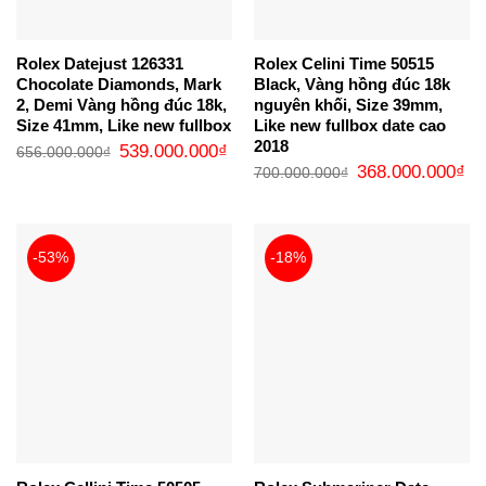
Rolex Datejust 126331
Rolex Celini Time 50515
Chocolate Diamonds, Mark
Black, Vàng hồng đúc 18k
2, Demi Vàng hồng đúc 18k,
nguyên khối, Size 39mm,
Size 41mm, Like new fullbox
Like new fullbox date cao
2018
Giá
Giá
539.000.000
₫
656.000.000
₫
gốc
hiện
Giá
Gi
368.000.000
₫
700.000.000
₫
là:
tại
gốc
hi
656.000.000₫.
là:
là:
tại
539.000.000₫.
700.000.000₫.
là:
36
-53%
-18%