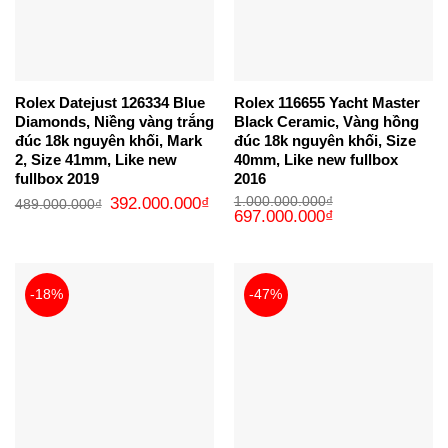
Rolex Datejust 126334 Blue
Rolex 116655 Yacht Master
Diamonds, Niềng vàng trắng
Black Ceramic, Vàng hồng
đúc 18k nguyên khối, Mark
đúc 18k nguyên khối, Size
2, Size 41mm, Like new
40mm, Like new fullbox
fullbox 2019
2016
Giá
Giá
392.000.000
₫
1.000.000.000
₫
489.000.000
₫
gốc
hiện
Giá
Giá
697.000.000
₫
là:
tại
gốc
hiện
489.000.000₫.
là:
là:
tại
392.000.000₫.
1.000.000.000₫.
là:
697.000.000₫.
-18%
-47%