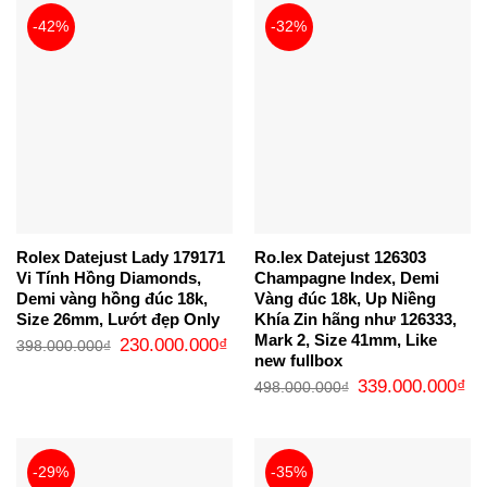
-42%
-32%
Rolex Datejust Lady 179171
Ro.lex Datejust 126303
Vi Tính Hồng Diamonds,
Champagne Index, Demi
Demi vàng hồng đúc 18k,
Vàng đúc 18k, Up Niềng
Size 26mm, Lướt đẹp Only
Khía Zin hãng như 126333,
Mark 2, Size 41mm, Like
Giá
Giá
230.000.000
₫
398.000.000
₫
gốc
hiện
new fullbox
là:
tại
Giá
Gi
398.000.000₫.
là:
339.000.000
₫
498.000.000
₫
gốc
hi
230.000.000₫.
là:
tại
498.000.000₫.
là:
33
-29%
-35%