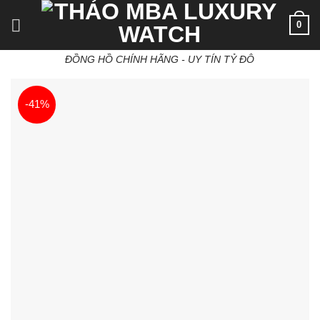
Skip
0
to
content
ĐỒNG HỒ CHÍNH HÃNG - UY TÍN TỶ ĐÔ
-41%