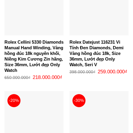
Rolex Cellini 5330 Diamonds
Rolex Datejust 116231 Vi
Manual Hand Winding, Vàng
Tính Đen Diamonds, Demi
hồng đúc 18k nguyên khối,
Vàng hồng đúc 18k, Size
Niềng Kim Cương Zin hãng,
36mm, Lướt đẹp Only
Size 36mm, Lướt đẹp Only
Watch, Seri V
Watch
Giá
Gi
259.000.000
₫
398.000.000
₫
gốc
hi
Giá
Giá
218.000.000
₫
650.000.000
₫
là:
tại
gốc
hiện
398.000.000₫.
là:
là:
tại
25
650.000.000₫.
là:
218.000.000₫.
-20%
-30%