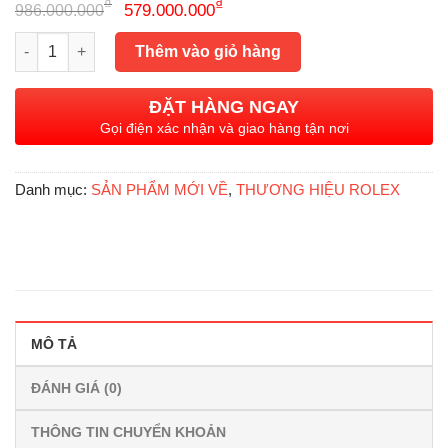
Giá
Giá
₫
₫
579.000.000
986.000.000
gốc
hiện
Rolex Daytona 116503 Black Diamonnds, Demi Gold 18k, Size 4
là:
tại
Thêm vào giỏ hàng
986.000.000₫.
là:
579.000.000₫.
ĐẶT HÀNG NGAY
Gọi điện xác nhận và giao hàng tận nơi
Danh mục:
SẢN PHẨM MỚI VỀ
,
THƯƠNG HIỆU ROLEX
MÔ TẢ
ĐÁNH GIÁ (0)
THÔNG TIN CHUYỂN KHOẢN