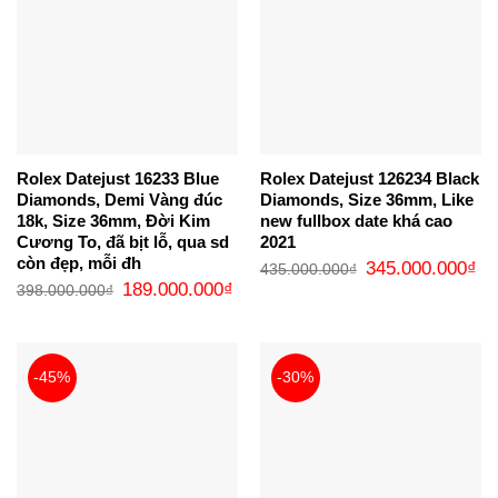
Rolex Datejust 16233 Blue
Rolex Datejust 126234 Black
Diamonds, Demi Vàng đúc
Diamonds, Size 36mm, Like
18k, Size 36mm, Đời Kim
new fullbox date khá cao
Cương To, đã bịt lỗ, qua sd
2021
còn đẹp, mỗi đh
Giá
Gi
345.000.000
₫
435.000.000
₫
gốc
hi
Giá
Giá
189.000.000
₫
398.000.000
₫
là:
tại
gốc
hiện
435.000.000₫.
là:
là:
tại
34
398.000.000₫.
là:
189.000.000₫.
-45%
-30%