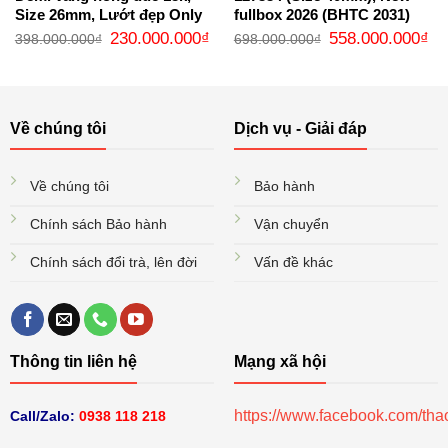
Size 26mm, Lướt đẹp Only
fullbox 2026 (BHTC 2031)
Giá
Giá
Giá
Gi
230.000.000
₫
558.000.000
₫
398.000.000
₫
698.000.000
₫
gốc
hiện
gốc
hi
là:
tại
là:
tại
398.000.000₫.
là:
698.000.000₫.
là:
230.000.000₫.
55
Về chúng tôi
Dịch vụ - Giải đáp
Về chúng tôi
Bảo hành
Chính sách Bảo hành
Vận chuyển
Chính sách đổi trà, lên đời
Vấn đề khác
Thông tin liên hệ
Mạng xã hội
https://www.facebook.com/th
Call/Zalo:
0938 118 218