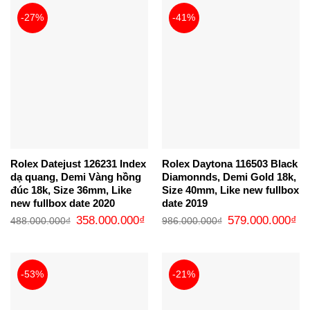
-27%
-41%
Rolex Datejust 126231 Index
Rolex Daytona 116503 Black
dạ quang, Demi Vàng hồng
Diamonnds, Demi Gold 18k,
đúc 18k, Size 36mm, Like
Size 40mm, Like new fullbox
new fullbox date 2020
date 2019
Giá
Giá
Giá
Gi
358.000.000
₫
579.000.000
₫
488.000.000
₫
986.000.000
₫
gốc
hiện
gốc
hi
là:
tại
là:
tại
488.000.000₫.
là:
986.000.000₫.
là:
358.000.000₫.
57
-53%
-21%