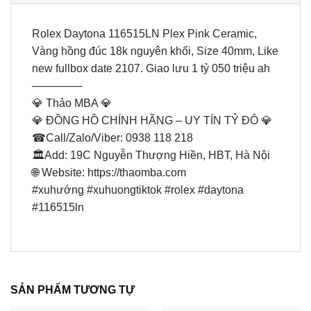
Rolex Daytona 116515LN Plex Pink Ceramic,
Vàng hồng đúc 18k nguyên khối, Size 40mm, Like
new fullbox date 2107. Giao lưu 1 tỷ 050 triệu ah
————–
💎 Thảo MBA 💎
💎 ĐỒNG HỒ CHÍNH HÃNG – UY TÍN TỶ ĐÔ 💎
☎Call/Zalo/Viber: 0938 118 218
🏛Add: 19C Nguyễn Thượng Hiền, HBT, Hà Nội
🌐 Website: https://thaomba.com
#xuhướng #xuhuongtiktok #rolex #daytona
#116515ln
SẢN PHẨM TƯƠNG TỰ