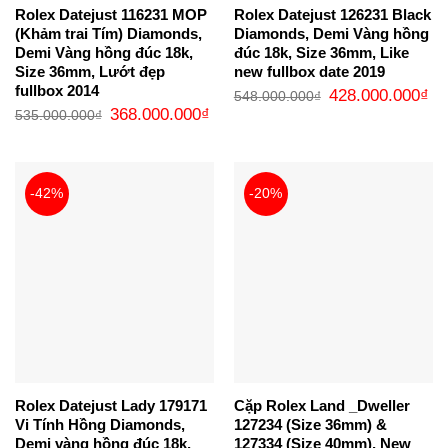
Rolex Datejust 116231 MOP
Rolex Datejust 126231 Black
(Khảm trai Tím) Diamonds,
Diamonds, Demi Vàng hồng
Demi Vàng hồng đúc 18k,
đúc 18k, Size 36mm, Like
Size 36mm, Lướt đẹp
new fullbox date 2019
fullbox 2014
Giá
Gi
428.000.000
₫
548.000.000
₫
gốc
hi
Giá
Giá
368.000.000
₫
535.000.000
₫
là:
tại
gốc
hiện
548.000.000₫.
là:
là:
tại
42
535.000.000₫.
là:
368.000.000₫.
-42%
-20%
Rolex Datejust Lady 179171
Cặp Rolex Land _Dweller
Vi Tính Hồng Diamonds,
127234 (Size 36mm) &
Demi vàng hồng đúc 18k,
127334 (Size 40mm), New