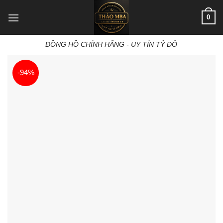
Skip
0
to
content
ĐỒNG HỒ CHÍNH HÃNG - UY TÍN TỶ ĐÔ
-94%