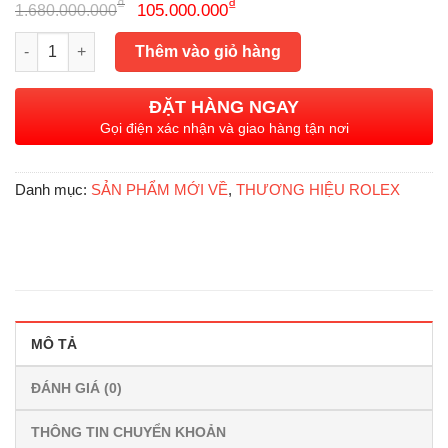
Giá
Giá
₫
₫
105.000.000
1.680.000.000
gốc
hiện
Rolex Daytona 116515LN Plex Pink Ceramic, Vàng hồng đúc 18k
là:
tại
Thêm vào giỏ hàng
1.680.000.000₫.
là:
105.000.000₫.
ĐẶT HÀNG NGAY
Gọi điện xác nhận và giao hàng tận nơi
Danh mục:
SẢN PHẨM MỚI VỀ
,
THƯƠNG HIỆU ROLEX
MÔ TẢ
ĐÁNH GIÁ (0)
THÔNG TIN CHUYỂN KHOẢN