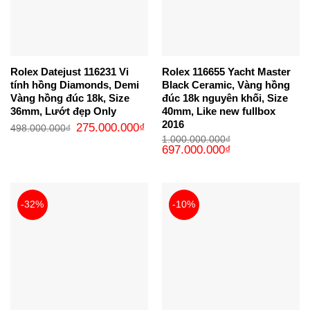
Rolex Datejust 116231 Vi
Rolex 116655 Yacht Master
tính hồng Diamonds, Demi
Black Ceramic, Vàng hồng
Vàng hồng đúc 18k, Size
đúc 18k nguyên khối, Size
36mm, Lướt đẹp Only
40mm, Like new fullbox
2016
Giá
Giá
275.000.000
₫
498.000.000
₫
gốc
hiện
1.000.000.000
₫
là:
tại
Giá
Giá
697.000.000
₫
498.000.000₫.
là:
gốc
hiện
275.000.000₫.
là:
tại
1.000.000.000₫.
là:
697.000.000₫.
-32%
-10%