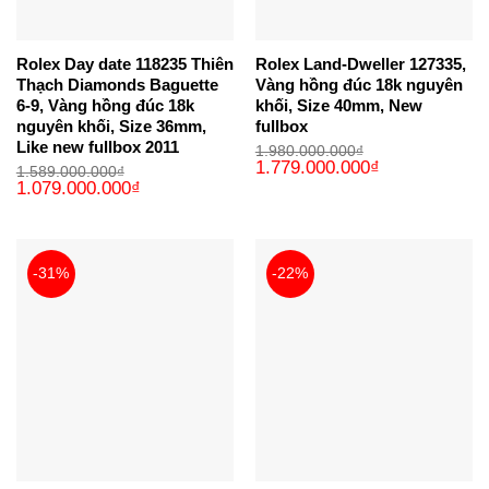
Rolex Day date 118235 Thiên
Rolex Land-Dweller 127335,
Thạch Diamonds Baguette
Vàng hồng đúc 18k nguyên
6-9, Vàng hồng đúc 18k
khối, Size 40mm, New
nguyên khối, Size 36mm,
fullbox
Like new fullbox 2011
1.980.000.000
₫
Giá
Giá
1.779.000.000
₫
1.589.000.000
₫
gốc
hiện
Giá
Giá
1.079.000.000
₫
là:
tại
gốc
hiện
1.980.000.000₫.
là:
là:
tại
1.779.000.000₫
1.589.000.000₫.
là:
1.079.000.000₫.
-31%
-22%